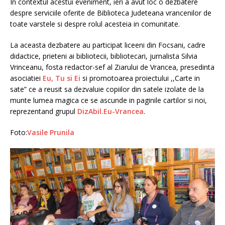
In contextul acestui eveniment, ieri a avut loc o dezbatere
despre serviciile oferite de Biblioteca Judeteana vrancenilor de
toate varstele si despre rolul acesteia in comunitate.
La aceasta dezbatere au participat liceeni din Focsani, cadre
didactice, prieteni ai bibliotecii, bibliotecari, jurnalista Silvia
Vrinceanu, fosta redactor-sef al Ziarului de Vrancea, presedinta
asociatiei
Eu, Tu si Ei
si promotoarea proiectului ,,Carte in
sate” ce a reusit sa dezvaluie copiilor din satele izolate de la
munte lumea magica ce se ascunde in paginile cartilor si noi,
reprezentand grupul
DizAbil.Eu-Vrancea
.
Foto:
Vasile Prunila