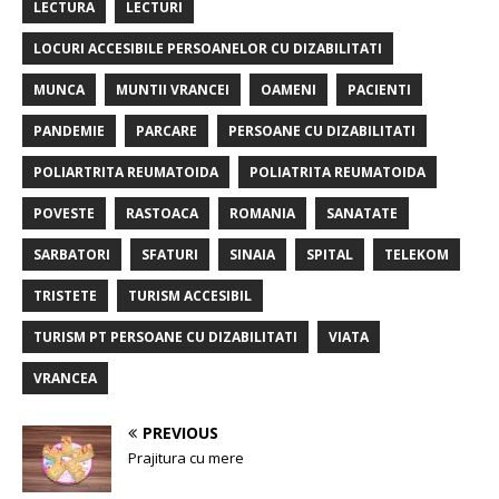
LECTURA
LECTURI
LOCURI ACCESIBILE PERSOANELOR CU DIZABILITATI
MUNCA
MUNTII VRANCEI
OAMENI
PACIENTI
PANDEMIE
PARCARE
PERSOANE CU DIZABILITATI
POLIARTRITA REUMATOIDA
POLIATRITA REUMATOIDA
POVESTE
RASTOACA
ROMANIA
SANATATE
SARBATORI
SFATURI
SINAIA
SPITAL
TELEKOM
TRISTETE
TURISM ACCESIBIL
TURISM PT PERSOANE CU DIZABILITATI
VIATA
VRANCEA
PREVIOUS
Prajitura cu mere