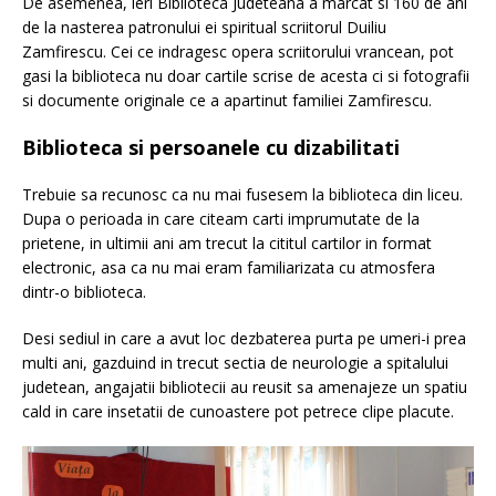
De asemenea, ieri Biblioteca Judeteana a marcat si 160 de ani
de la nasterea patronului ei spiritual scriitorul Duiliu
Zamfirescu. Cei ce indragesc opera scriitorului vrancean, pot
gasi la biblioteca nu doar cartile scrise de acesta ci si fotografii
si documente originale ce a apartinut familiei Zamfirescu.
Biblioteca si persoanele cu dizabilitati
Trebuie sa recunosc ca nu mai fusesem la biblioteca din liceu.
Dupa o perioada in care citeam carti imprumutate de la
prietene, in ultimii ani am trecut la cititul cartilor in format
electronic, asa ca nu mai eram familiarizata cu atmosfera
dintr-o biblioteca.
Desi sediul in care a avut loc dezbaterea purta pe umeri-i prea
multi ani, gazduind in trecut sectia de neurologie a spitalului
judetean, angajatii bibliotecii au reusit sa amenajeze un spatiu
cald in care insetatii de cunoastere pot petrece clipe placute.