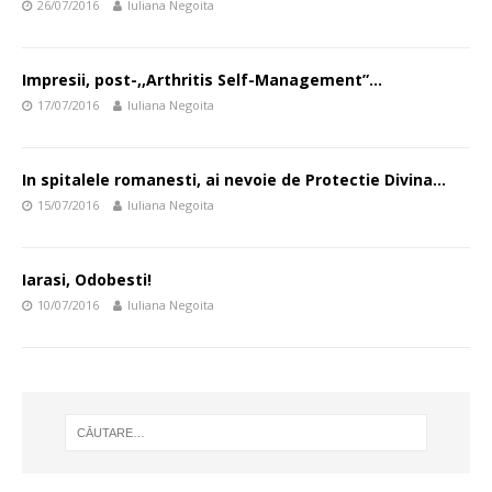
26/07/2016
Iuliana Negoita
Impresii, post-,,Arthritis Self-Management”…
17/07/2016
Iuliana Negoita
In spitalele romanesti, ai nevoie de Protectie Divina…
15/07/2016
Iuliana Negoita
Iarasi, Odobesti!
10/07/2016
Iuliana Negoita