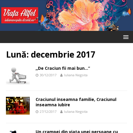
Lună:
decembrie 2017
,,De Craciun fii mai bun…”
30/12/2017
Iuliana Negoita
Craciunul inseamna familie, Craciunul
inseamna iubire
27/12/2017
Iuliana Negoita
Un crampei din viata unei persoane cu