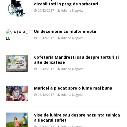
dizabilitati in prag de sarbatori
21/12/2017
Iuliana Negoita
Un decembrie cu multe emotii
18/12/2017
Iuliana Negoita
Cofetaria Mandresti sau despre torturi si
alte delicatese
13/12/2017
Iuliana Negoita
Maricel a plecat spre o lume mai buna
08/12/2017
Iuliana Negoita
Vise de iubire sau despre nazuinta tainica
a fiecarui suflet
06/12/2017
Iuliana Negoita