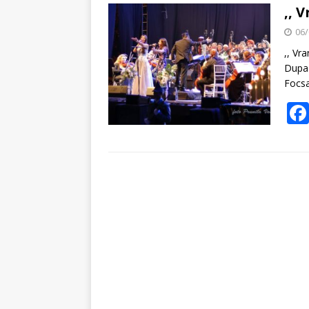
,, 
06/
,, Vra
Dupa 
Focsa