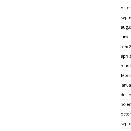
octo
sept
augu
iunie
mai 
april
mart
febru
ianua
dece
noie
octo
sept