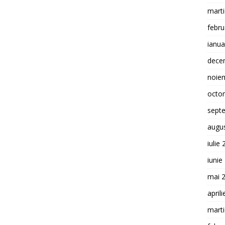
mart
febru
ianua
dece
noie
octo
sept
augu
iulie
iunie
mai 
april
mart