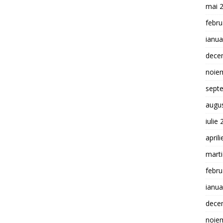
mai 
febru
ianua
dece
noie
sept
augu
iulie
april
mart
febru
ianua
dece
noie