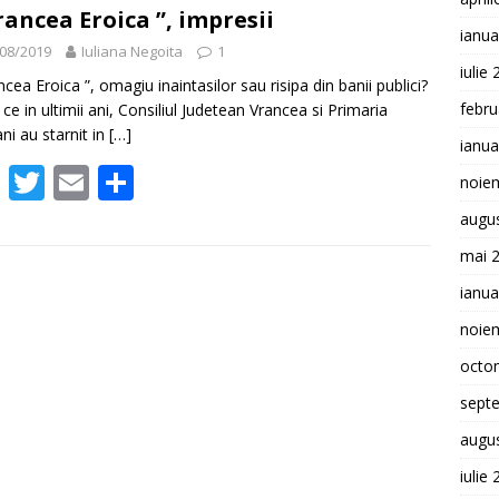
b
er
l
je
Vrancea Eroica ”, impresii
ianua
o
az
08/2019
Iuliana Negoita
1
iulie
o
ă
ncea Eroica ”, omagiu inaintasilor sau risipa din banii publici?
febru
ce in ultimii ani, Consiliul Judetean Vrancea si Primaria
k
ni au starnit in
[…]
ianua
F
T
E
P
noie
ac
w
m
ar
augu
e
itt
ai
ta
mai 
b
er
l
je
ianua
o
az
noie
o
ă
octo
k
sept
augu
iulie