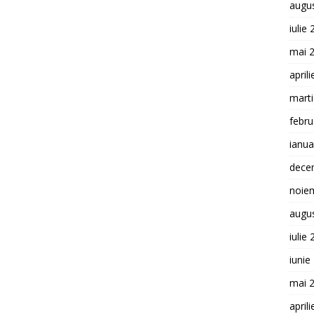
augu
iulie
mai 
april
mart
febru
ianua
dece
noie
augu
iulie
iunie
mai 
april