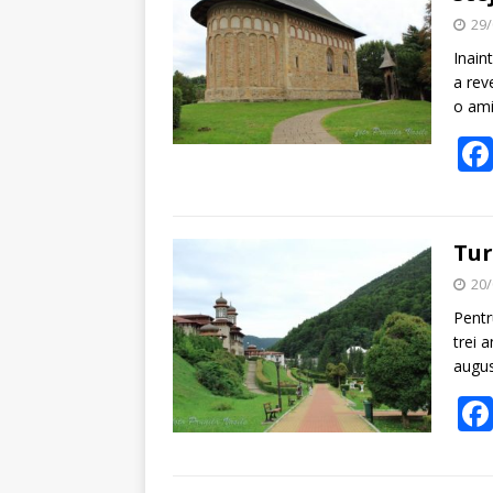
29/
Inain
a rev
o ami
Tur
20/
Pentr
trei 
augus