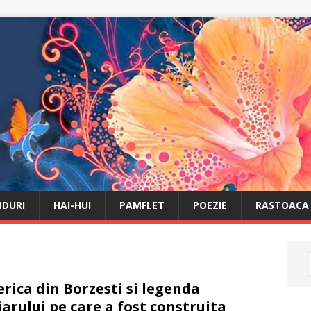
DURI
HAI-HUI
PAMFLET
POEZIE
RASTOACA
erica din Borzesti si legenda
jarului pe care a fost construita