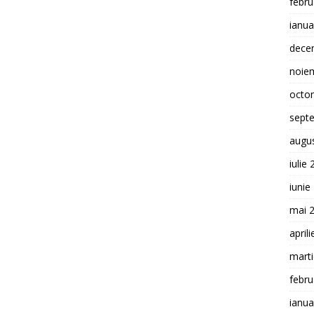
febru
ianua
dece
noie
octo
sept
augu
iulie
iunie
mai 
april
mart
febru
ianua