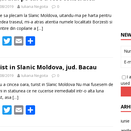
08/2019
Iuliana Negoita
0
te sa plecam la Slanic Moldova, uitandu-ma pe harta pentru
edea traseul, mi-a atras atentia numele localitatii Borzesti si
ntire din copilarie a
[…]
NEW
F
T
E
P
ac
w
m
ar
Nu
e
itt
ai
ta
E-m
b
er
l
je
ist in Slanic Moldova, jud. Bacau
o
az
08/2019
Iuliana Negoita
0
I 
used 
o
ă
u a cincea oara, turist in Slanic Moldova Nu mai fusesem de
ani in statiunea ce ne cucerise iremediabil intr-o alta luna
k
t, asa
[…]
F
T
E
P
ARH
ac
w
m
ar
iunie
e
itt
ai
ta
april