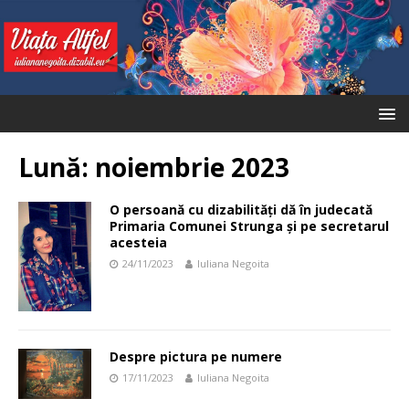
Lună:
noiembrie 2023
O persoană cu dizabilități dă în judecată
Primaria Comunei Strunga și pe secretarul
acesteia
24/11/2023
Iuliana Negoita
Despre pictura pe numere
17/11/2023
Iuliana Negoita