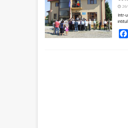
26/
Intr-
intit