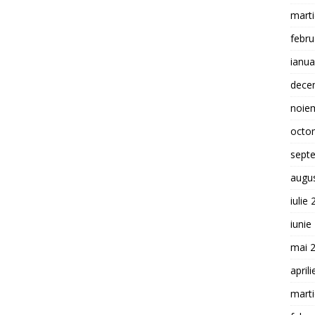
mart
febru
ianua
dece
noie
octo
sept
augu
iulie
iunie
mai 
april
mart