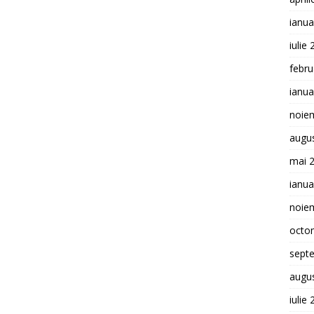
ianua
iulie
febru
ianua
noie
augu
mai 
ianua
noie
octo
sept
augu
iulie