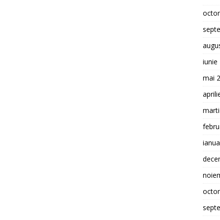
octo
sept
augu
iunie
mai 
april
mart
febru
ianua
dece
noie
octo
sept