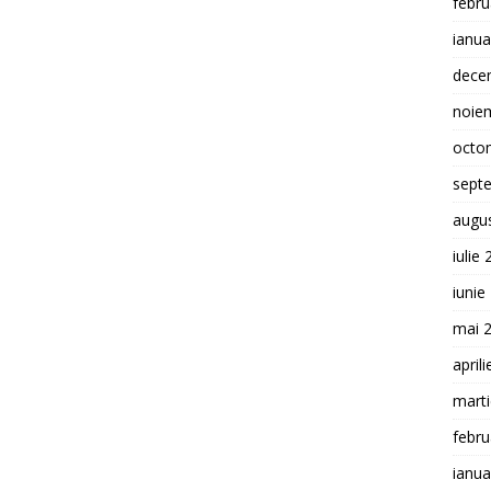
febru
ianua
dece
noie
octo
sept
augu
iulie
iunie
mai 
april
mart
febru
ianua