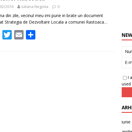
02/2016
Iuliana Negoita
0
una din zile, vecinul meu imi pune in brate un document
ulat Strategia de Dezvoltare Locala a comunei Rastoaca…
F
T
E
P
NEW
ac
w
m
ar
e
itt
ai
ta
Nu
b
er
l
je
E-m
o
az
I 
o
ă
used 
k
ARH
iunie
april