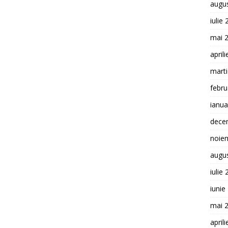
augu
iulie
mai 
april
mart
febru
ianua
dece
noie
augu
iulie
iunie
mai 
april