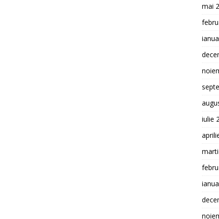
mai 
febru
ianua
dece
noie
sept
augu
iulie
april
mart
febru
ianua
dece
noie