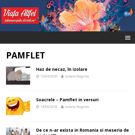
PAMFLET
Haz de necaz, în izolare
15/04/2020
Iuliana Negoita.
Soacrele – Pamflet in versuri
14/06/2018
Iuliana Negoita
De ce n-ar exista in Romania si meseria de