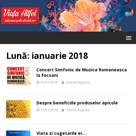
Lună:
ianuarie 2018
Concert Simfonic de Muzica Romaneasca
la Focsani
31/01/2018
Iuliana Negoita
Despre beneficiile produselor apicole
25/01/2018
Iuliana Negoita
Viata si cugetarile ei…