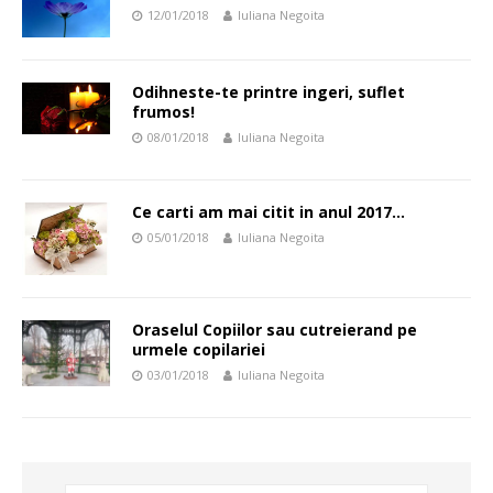
12/01/2018
Iuliana Negoita
Odihneste-te printre ingeri, suflet
frumos!
08/01/2018
Iuliana Negoita
Ce carti am mai citit in anul 2017…
05/01/2018
Iuliana Negoita
Oraselul Copiilor sau cutreierand pe
urmele copilariei
03/01/2018
Iuliana Negoita