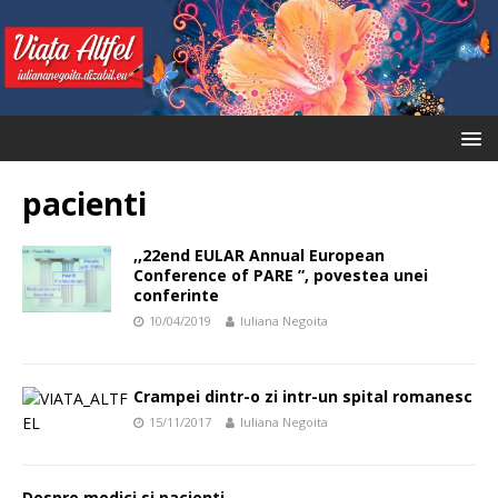
pacienti
,,22end EULAR Annual European
Conference of PARE ”, povestea unei
conferinte
10/04/2019
Iuliana Negoita
Crampei dintr-o zi intr-un spital romanesc
15/11/2017
Iuliana Negoita
Despre medici si pacienti…