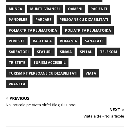
MUNCA
MUNTII VRANCEI
OAMENI
PACIENTI
PANDEMIE
PARCARE
PERSOANE CU DIZABILITATI
POLIARTRITA REUMATOIDA
POLIATRITA REUMATOIDA
POVESTE
RASTOACA
ROMANIA
SANATATE
SARBATORI
SFATURI
SINAIA
SPITAL
TELEKOM
TRISTETE
TURISM ACCESIBIL
TURISM PT PERSOANE CU DIZABILITATI
VIATA
VRANCEA
PREVIOUS
Noi articole pe Viata Altfel-Blogul Iulianei
NEXT
Viata altfel- Noi articole