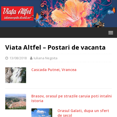
Viata Altfel – Postari de vacanta
13/08/2018
Iuliana Negoita
Cascada Putnei, Vrancea
Brasov, orasul pe strazile caruia poti intalni
Istoria
Orasul Galati, dupa un sfert
de secol