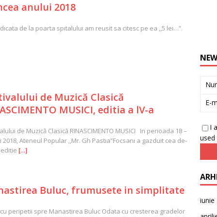
ncea anului 2018
cata de la poarta spitalului am reusit sa citesc pe ea ,,5 lei…”.
NEW
Nu
tivalului de Muzică Clasică
E-m
ASCIMENTO MUSICI, editia a lV-a
I 
valului de Muzică Clasică RINASCIMENTO MUSICI In perioada 18 –
used 
i 2018, Ateneul Popular ,,Mr. Gh Pastia”Focsani a gazduit cea de-
 editie
[…]
ARH
astirea Buluc, frumusete in simplitate
iunie
cu peripetii spre Manastirea Buluc Odata cu cresterea gradelor
april