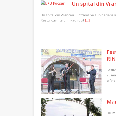
Un spital din Vra
Un spital din Vrancea… Intrand pe sub bariera ridi
Restul cuvintelor mi-au fugit
[…]
Fes
RIN
Festi
20 ma
a IV-a
Man
Drum 