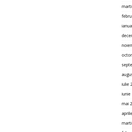
mart
febru
ianua
dece
noie
octo
sept
augu
iulie
iunie
mai 
april
mart