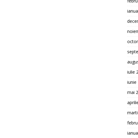
febru
ianua
dece
noie
octo
sept
augu
iulie
iunie
mai 
april
mart
febru
ianua