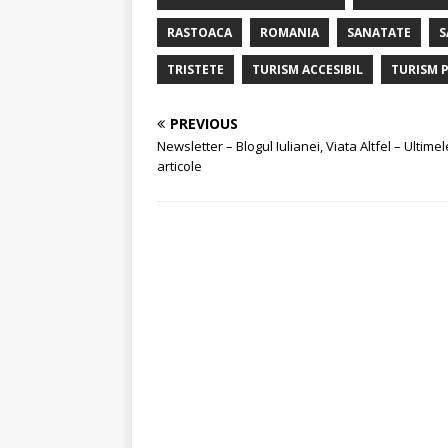
RASTOACA
ROMANIA
SANATATE
S
TRISTETE
TURISM ACCESIBIL
TURISM P
PREVIOUS
Newsletter – Blogul Iulianei, Viata Altfel – Ultimel
articole