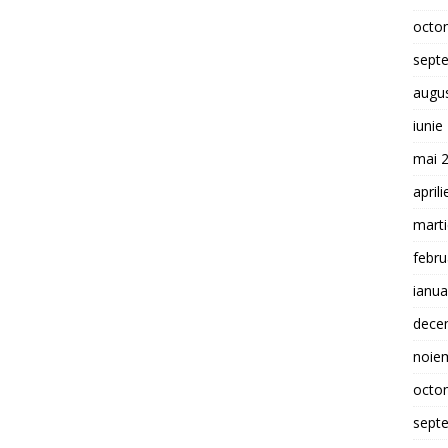
octo
sept
augu
iunie
mai 
april
mart
febru
ianua
dece
noie
octo
sept