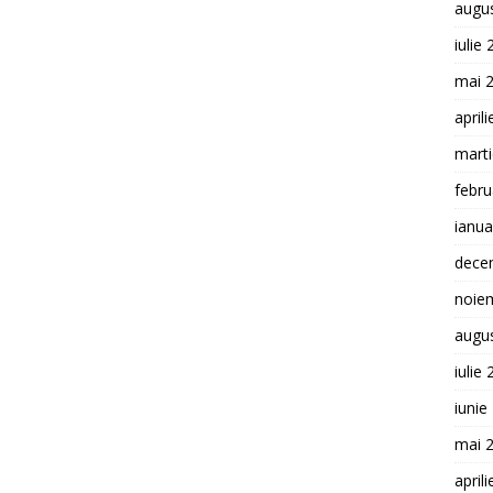
augu
iulie
mai 
april
mart
febru
ianua
dece
noie
augu
iulie
iunie
mai 
april