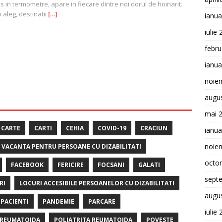
s in termometre, apare in fiecare dintre noi dorul de hoinarit.
si aleg, destinatii
[…]
ianua
iulie
febru
ianua
noie
augu
mai 
CARTE
CARTI
CEHIA
COVID-19
CRACIUN
ianua
noie
E VACANTA PENTRU PERSOANE CU DIZABILITATI
octo
FACEBOOK
FERICIRE
FOCSANI
GALATI
sept
RI
LOCURI ACCESIBILE PERSOANELOR CU DIZABILITATI
augu
PACIENTI
PANDEMIE
PARCARE
iulie
 REUMATOIDA
POLIATRITA REUMATOIDA
POVESTE