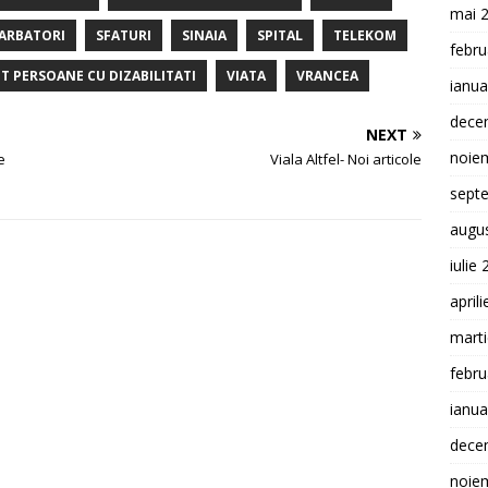
mai 
ARBATORI
SFATURI
SINAIA
SPITAL
TELEKOM
febru
T PERSOANE CU DIZABILITATI
VIATA
VRANCEA
ianua
dece
NEXT
noie
e
Viala Altfel- Noi articole
sept
augu
iulie
april
mart
febru
ianua
dece
noie