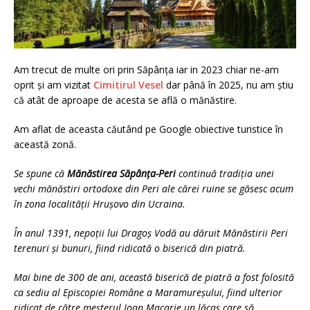
Am trecut de multe ori prin Săpânța iar in 2023 chiar ne-am
oprit și am vizitat
Cimitirul Vesel
dar până în 2025, nu am știu
că atât de aproape de acesta se află o mănăstire.
Am aflat de aceasta căutând pe Google obiective turistice în
această zonă.
Se spune că
Mănăstirea Săpânța-Peri
continuă tradiția unei
vechi mănăstiri ortodoxe din Peri ale cărei ruine se găsesc acum
în zona localității Hrușovo din Ucraina.
În anul 1391, nepoții lui Dragoș Vodă au dăruit Mănăstirii Peri
terenuri și bunuri, fiind ridicată o biserică din piatră.
Mai bine de 300 de ani, această biserică de piatră a fost folosită
ca sediu al Episcopiei Române a Maramureșului, fiind ulterior
ridicat de către meșterul Ioan Macarie un lăcaș care să