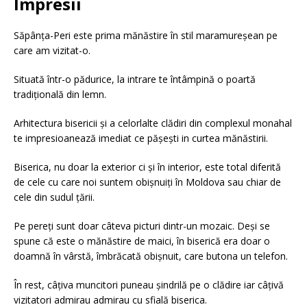
Impresii
Săpânța-Peri este prima mănăstire în stil maramureșean pe
care am vizitat-o.
Situată într-o pădurice, la intrare te întâmpină o poartă
tradițională din lemn.
Arhitectura bisericii și a celorlalte clădiri din complexul monahal
te impresioanează imediat ce pășești in curtea mănăstirii.
Biserica, nu doar la exterior ci și în interior, este total diferită
de cele cu care noi suntem obișnuiți în Moldova sau chiar de
cele din sudul țării.
Pe pereți sunt doar câteva picturi dintr-un mozaic. Deși se
spune că este o mănăstire de maici, în biserică era doar o
doamnă în vârstă, îmbrăcată obișnuit, care butona un telefon.
În rest, câțiva muncitori puneau șindrilă pe o clădire iar câțivă
vizitatori admirau admirau cu sfială biserica.