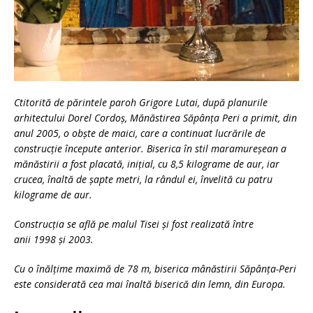
Ctitorită de părintele paroh Grigore Lutai, după planurile
arhitectului Dorel Cordoș, Mănăstirea Săpânța Peri a primit, din
anul 2005, o obște de maici, care a continuat lucrările de
construcție începute anterior. Biserica în stil maramureșean a
mănăstirii a fost placată, inițial, cu 8,5 kilograme de aur, iar
crucea, înaltă de șapte metri, la rândul ei, învelită cu patru
kilograme de aur.
Construcția se află pe malul Tisei și fost realizată între
anii 1998 și 2003.
Cu o înălțime maximă de 78 m, biserica mânăstirii Săpânța-Peri
este considerată cea mai înaltă biserică din lemn, din Europa.