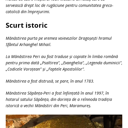
servească drept loc de rugăciune pentru comunitatea greco-
catolică din împrejurimi.
Scurt istoric
Mănăstirea purta pe vremea voievozilor Dragoșești hramul
Sfântul Arhanghel Mihail.
La Mănăstirea Peri au fost traduse și copiate în limba română
pentru prima dată „Psaltirea”, „Evanghelia”, „Legenda duminicii”,
„Codicele Voroțean” și „Faptele Apostolilor”.
Mănăstirea a fost distrusă, se pare, în anul 1783.
Mănăstirea Săpânța-Peri a fost înființată în anul 1997, în
hotarul satului Săpânța, din dorința de a reînnoda tradiția
istorică a vechii Mănăstiri din Peri, Maramureș.