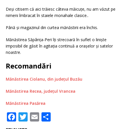
Deși citisem că aici trăiesc câteva măicuțe, nu am văzut pe
nimeni îmbracat în staiele monahale clasice..
Până și magazinul din curtea mănăstirii era închis.
Mănăstirea Săpânța-Peri îți strecoară în suflet o liniște
imposibil de găsit în agitația continuă a orașelor și satelor
noastre.
Recomandări
Mănăstirea Ciolanu, din județul Buzău
Mănăstirea Recea, județul Vrancea
Mănăstirea Pasărea
F
T
E
P
a
w
m
ar