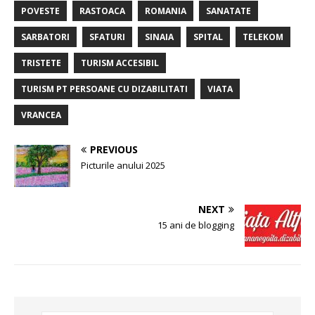
POVESTE
RASTOACA
ROMANIA
SANATATE
SARBATORI
SFATURI
SINAIA
SPITAL
TELEKOM
TRISTETE
TURISM ACCESIBIL
TURISM PT PERSOANE CU DIZABILITATI
VIATA
VRANCEA
PREVIOUS
Picturile anului 2025
NEXT
15 ani de blogging