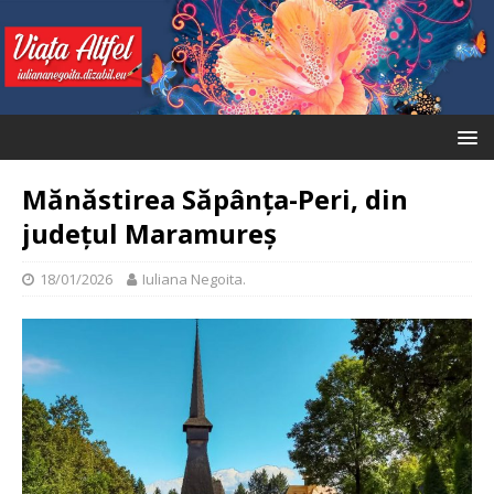
Mănăstirea Săpânța-Peri, din
județul Maramureș
18/01/2026
Iuliana Negoita.