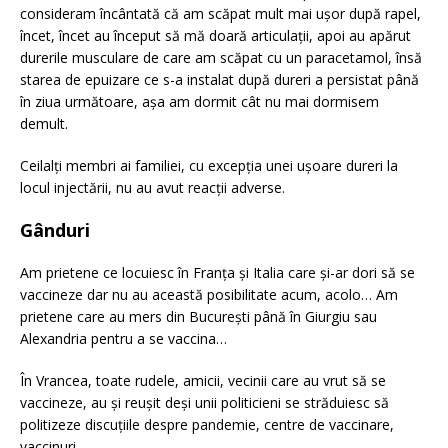
consideram încântată că am scăpat mult mai ușor după rapel,
încet, încet au început să mă doară articulații, apoi au apărut
durerile musculare de care am scăpat cu un paracetamol, însă
starea de epuizare ce s-a instalat după dureri a persistat până
în ziua următoare, așa am dormit cât nu mai dormisem
demult.
Ceilalți membri ai familiei, cu excepția unei ușoare dureri la
locul injectării, nu au avut reacții adverse.
Gânduri
Am prietene ce locuiesc în Franța și Italia care și-ar dori să se
vaccineze dar nu au această posibilitate acum, acolo… Am
prietene care au mers din București până în Giurgiu sau
Alexandria pentru a se vaccina…
În Vrancea, toate rudele, amicii, vecinii care au vrut să se
vaccineze, au și reușit deși unii politicieni se străduiesc să
politizeze discuțiile despre pandemie, centre de vaccinare,
vaccinuri.