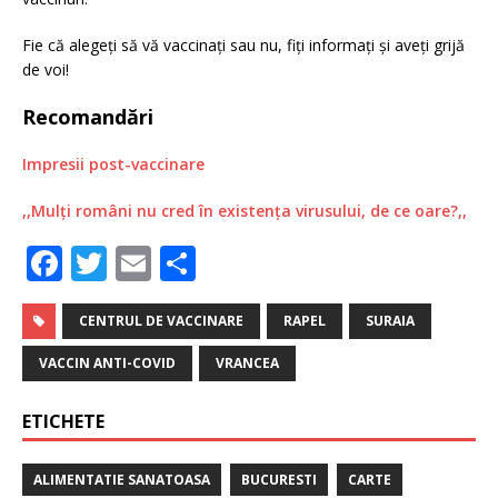
Fie că alegeți să vă vaccinați sau nu, fiți informați și aveți grijă
de voi!
Recomandări
Impresii post-vaccinare
,,Mulți români nu cred în existența virusului, de ce oare?,,
F
T
E
P
a
w
m
ar
c
it
ai
ta
CENTRUL DE VACCINARE
RAPEL
SURAIA
e
te
l
je
VACCIN ANTI-COVID
VRANCEA
b
r
a
ETICHETE
o
z
o
ă
ALIMENTATIE SANATOASA
BUCURESTI
CARTE