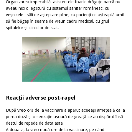
Organizarea impecabilă, asistentele foarte drăguțe parcă nu
aveau nici o legătură cu sistemul sanitar românesc, cu
veșnicele-i săli de așteptare pline, cu pacienți ce așteaptă umili
să fie băgați în seama de vreun cadru medical, cu griul
spitalelor și clinicilor de stat.
Reacții adverse post-rapel
După vreo oră de la vaccinare a apărut aceeași amețeală ca la
prima doză și o senzație ușoară de greață ce au dispărut însă
destul de repede de data asta.
A doua zi, la vreo nouă ore de la vaccinare, pe când