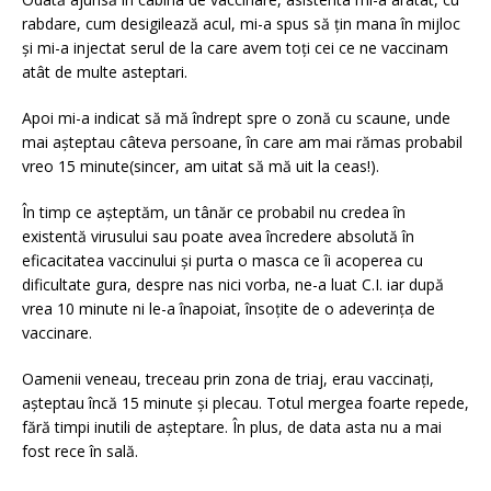
rabdare, cum desigilează acul, mi-a spus să țin mana în mijloc
și mi-a injectat serul de la care avem toți cei ce ne vaccinam
atât de multe asteptari.
Apoi mi-a indicat să mă îndrept spre o zonă cu scaune, unde
mai așteptau câteva persoane, în care am mai rămas probabil
vreo 15 minute(sincer, am uitat să mă uit la ceas!).
În timp ce așteptăm, un tânăr ce probabil nu credea în
existentă virusului sau poate avea încredere absolută în
eficacitatea vaccinului și purta o masca ce îi acoperea cu
dificultate gura, despre nas nici vorba, ne-a luat C.I. iar după
vrea 10 minute ni le-a înapoiat, însoțite de o adeverința de
vaccinare.
Oamenii veneau, treceau prin zona de triaj, erau vaccinați,
așteptau încă 15 minute și plecau. Totul mergea foarte repede,
fără timpi inutili de așteptare. În plus, de data asta nu a mai
fost rece în sală.