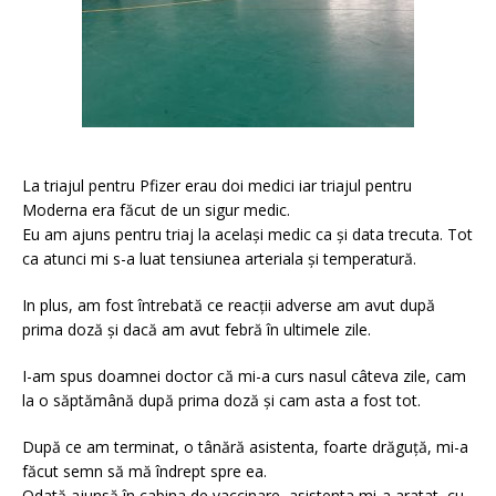
La triajul pentru Pfizer erau doi medici iar triajul pentru
Moderna era făcut de un sigur medic.
Eu am ajuns pentru triaj la același medic ca și data trecuta. Tot
ca atunci mi s-a luat tensiunea arteriala și temperatură.
In plus, am fost întrebată ce reacții adverse am avut după
prima doză și dacă am avut febră în ultimele zile.
I-am spus doamnei doctor că mi-a curs nasul câteva zile, cam
la o săptămână după prima doză și cam asta a fost tot.
După ce am terminat, o tânără asistenta, foarte drăguță, mi-a
făcut semn să mă îndrept spre ea.
Odată ajunsă în cabina de vaccinare, asistenta mi-a aratat, cu