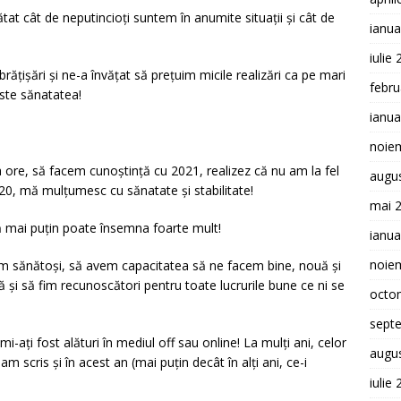
at cât de neputincioți suntem în anumite situații și cât de
ianua
iulie
rățișări și ne-a învățat să prețuim micile realizări ca pe mari
febru
este sănatatea!
ianua
noie
ore, să facem cunoștință cu 2021, realizez că nu am la fel
augu
20, mă mulțumesc cu sănatate și stabilitate!
mai 
ă mai puțin poate însemna foarte mult!
ianua
noie
m sănătoși, să avem capacitatea să ne facem bine, nouă și
ă și să fim recunoscători pentru toate lucrurile bune ce ni se
octo
sept
 mi-ați fost alături în mediul off sau online! La mulți ani, celor
augu
am scris și în acest an (mai puțin decât în alți ani, ce-i
iulie