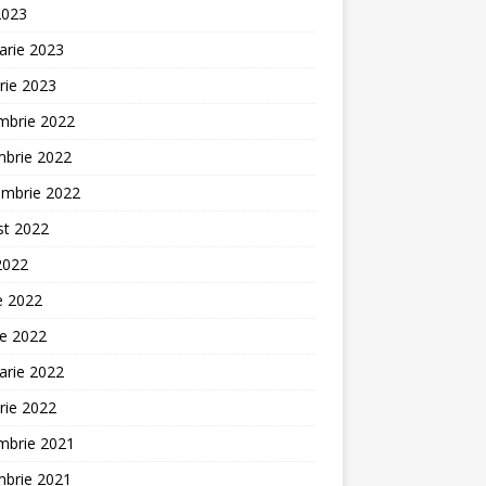
2023
arie 2023
rie 2023
mbrie 2022
mbrie 2022
embrie 2022
st 2022
 2022
ie 2022
ie 2022
arie 2022
rie 2022
mbrie 2021
mbrie 2021