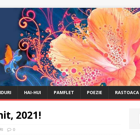
DURI
HAI-HUI
PAMFLET
POEZIE
RASTOACA
it, 2021!
RI
0