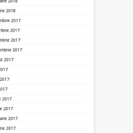
arie 2018
rie 2018
mbrie 2017
mbrie 2017
mbrie 2017
embrie 2017
st 2017
 2017
 2017
2017
ie 2017
ie 2017
arie 2017
rie 2017