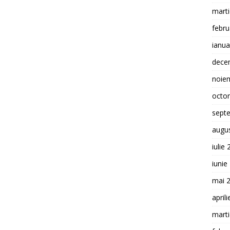
mart
febru
ianua
dece
noie
octo
sept
augu
iulie
iunie
mai 
april
mart