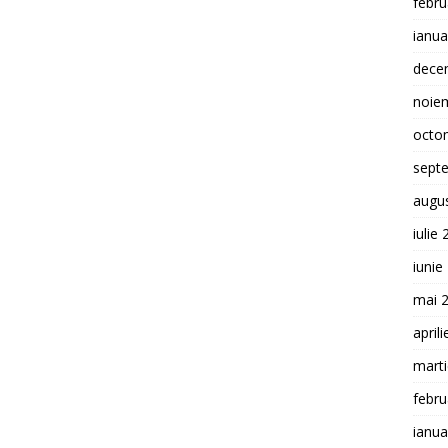
febru
ianua
dece
noie
octo
sept
augu
iulie
iunie
mai 
april
mart
febru
ianua