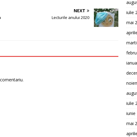
augu
NEXT
iulie
a
Lecturile anului 2020
mai 
april
mart
febru
ianua
dece
 comentariu.
noie
augu
iulie
iunie
mai 
april