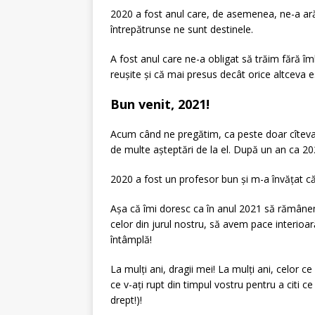
2020 a fost anul care, de asemenea, ne-a arăt
întrepătrunse ne sunt destinele.
A fost anul care ne-a obligat să trăim fără îmb
reușite și că mai presus decât orice altceva 
Bun venit, 2021!
Acum când ne pregătim, ca peste doar cîteva 
de multe așteptări de la el. După un an ca 20
2020 a fost un profesor bun și m-a învățat c
Așa că îmi doresc ca în anul 2021 să rămâne
celor din jurul nostru, să avem pace interioar
întâmplă!
La mulți ani, dragii mei! La mulți ani, celor ce
ce v-ați rupt din timpul vostru pentru a citi ce 
drept!)!