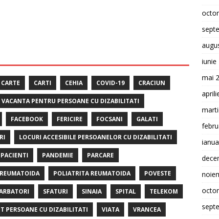
octo
sept
augu
iunie
mai 
CARTE
CARTI
CEHIA
COVID-19
CRACIUN
april
E VACANTA PENTRU PERSOANE CU DIZABILITATI
mart
FACEBOOK
FERICIRE
FOCSANI
GALATI
febru
RI
LOCURI ACCESIBILE PERSOANELOR CU DIZABILITATI
ianua
PACIENTI
PANDEMIE
PARCARE
dece
 REUMATOIDA
POLIATRITA REUMATOIDA
POVESTE
noie
octo
ARBATORI
SFATURI
SINAIA
SPITAL
TELEKOM
sept
T PERSOANE CU DIZABILITATI
VIATA
VRANCEA