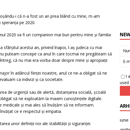
roșându-i că n-a fost un an prea blând cu mine, m-am
cu speranța pe 2020.
NEW
nul 2020 va fi un companion mai bun pentru mine și familia
 sfârșitul acestui an, privind înapoi, l-aș judeca cu mai
Nu
 nu puteam concepe ca anul în care tocmai ne pregăteam să
întreg, că nu mai era vorba doar despre mine și apropiații
E-m
jor în adâncul ființei noastre, anul ce ne-a obligat să ne
I 
valuam ca indivizi și ca societate.
used 
rea de urgență sau de alertă, distanțarea socială, școală
bligat să ne exploatăm la maxim cunoștințele digitale.
e medicale și mai ales să învățăm să ne informam.
ARH
învățat ce e respectul și empatia.
iunie
a unor definiții noi ale stabilității și siguranței.
april