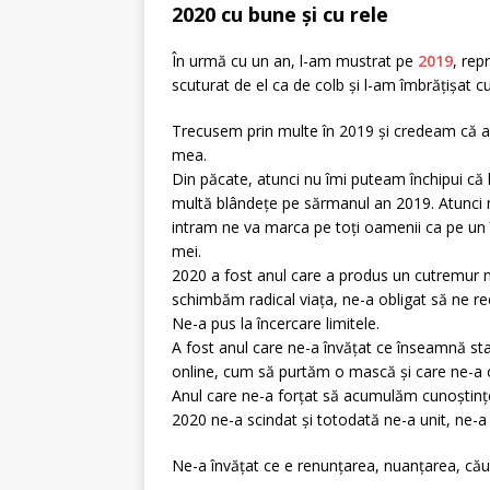
2020 cu bune și cu rele
În urmă cu un an, l-am mustrat pe
2019
, rep
scuturat de el ca de colb și l-am îmbrățișat 
Trecusem prin multe în 2019 și credeam că a
mea.
Din păcate, atunci nu îmi puteam închipui că la
multă blândețe pe sărmanul an 2019. Atunci
intram ne va marca pe toți oamenii ca pe un 
mei.
2020 a fost anul care a produs un cutremur ma
schimbăm radical viața, ne-a obligat să ne ree
Ne-a pus la încercare limitele.
A fost anul care ne-a învățat ce înseamnă sta
online, cum să purtăm o mască și care ne-a o
Anul care ne-a forțat să acumulăm cunoștinț
2020 ne-a scindat și totodată ne-a unit, ne-a 
Ne-a învățat ce e renunțarea, nuanțarea, căutare