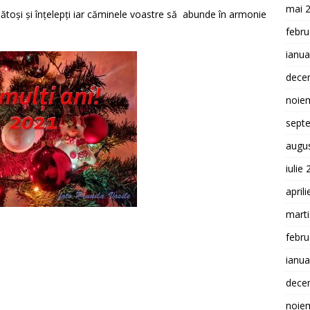
mai 
nătoși și înțelepți iar căminele voastre să abunde în armonie
febru
ianua
dece
noie
sept
augu
iulie
april
mart
febru
ianua
dece
noie