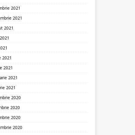
mbrie 2021
embrie 2021
st 2021
 2021
2021
ie 2021
ie 2021
arie 2021
rie 2021
mbrie 2020
mbrie 2020
mbrie 2020
embrie 2020