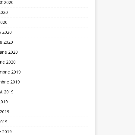
st 2020
 2020
2020
ie 2020
ie 2020
arie 2020
rie 2020
mbrie 2019
mbrie 2019
st 2019
 2019
 2019
2019
ie 2019