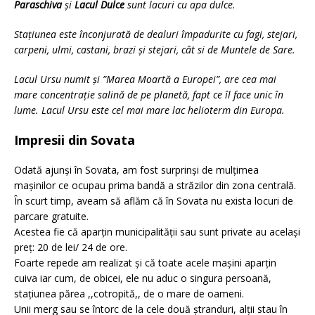
Paraschiva
și
Lacul Dulce
sunt lacuri cu apa dulce.
Stațiunea este înconjurată de dealuri împadurite cu fagi, stejari,
carpeni, ulmi, castani, brazi și stejari, cât si de Muntele de Sare.
Lacul Ursu numit și ”Marea Moartă a Europei”, are cea mai
mare concentrație salină de pe planetă, fapt ce îl face unic în
lume. Lacul Ursu este cel mai mare lac helioterm din Europa.
Impresii din Sovata
Odată ajunși în Sovata, am fost surprinși de mulțimea
mașinilor ce ocupau prima bandă a străzilor din zona centrală.
În scurt timp, aveam să aflăm că în Sovata nu exista locuri de
parcare gratuite.
Acestea fie că aparțin municipalității sau sunt private au același
preț: 20 de lei/ 24 de ore.
Foarte repede am realizat și că toate acele mașini aparțin
cuiva iar cum, de obicei, ele nu aduc o singura persoană,
stațiunea părea ,,cotropită,, de o mare de oameni.
Unii merg sau se întorc de la cele două ștranduri, alții stau în