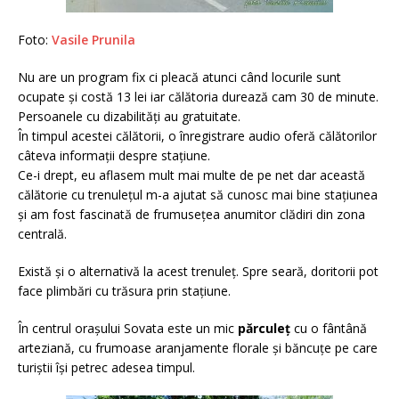
Foto:
Vasile Prunila
Nu are un program fix ci pleacă atunci când locurile sunt
ocupate și costă 13 lei iar călătoria durează cam 30 de minute.
Persoanele cu dizabilități au gratuitate.
În timpul acestei călătorii, o înregistrare audio oferă călătorilor
câteva informații despre stațiune.
Ce-i drept, eu aflasem mult mai multe de pe net dar această
călătorie cu trenulețul m-a ajutat să cunosc mai bine stațiunea
și am fost fascinată de frumusețea anumitor clădiri din zona
centrală.
Există și o alternativă la acest trenuleț. Spre seară, doritorii pot
face plimbări cu trăsura prin stațiune.
În centrul orașului Sovata este un mic
părculeț
cu o fântână
arteziană, cu frumoase aranjamente florale și băncuțe pe care
turiștii își petrec adesea timpul.