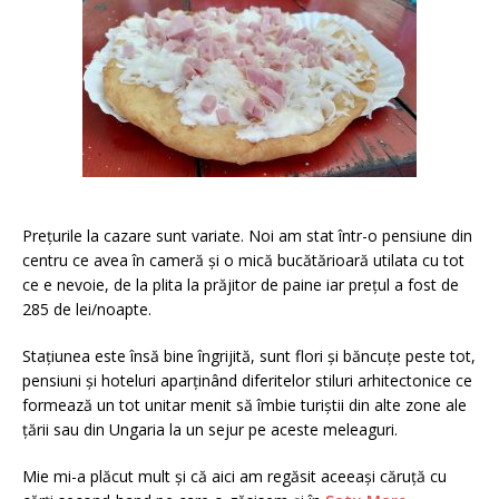
Prețurile la cazare sunt variate. Noi am stat într-o pensiune din
centru ce avea în cameră și o mică bucătărioară utilata cu tot
ce e nevoie, de la plita la prăjitor de paine iar prețul a fost de
285 de lei/noapte.
Stațiunea este însă bine îngrijită, sunt flori și băncuțe peste tot,
pensiuni și hoteluri aparținând diferitelor stiluri arhitectonice ce
formează un tot unitar menit să îmbie turiștii din alte zone ale
țării sau din Ungaria la un sejur pe aceste meleaguri.
Mie mi-a plăcut mult și că aici am regăsit aceeași căruță cu