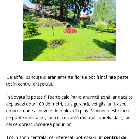
De altfel, băncuțe și aranjamente florale pot fi întâlnite peste
tot în centrul orășelului.
În Sovata îți poate fi foarte cald într-o anumită zonă iar dacă te
deplasezi doar 100 de metri, cu siguranță, vei găsi un traseu
umbros unde ai nevoie de o bluza în plus. Stațiunea este locul
ce poate satisface și pe cei ce caută răsfățul soarelui dar și pe
cei ce doresc răcoarea pădurilor.
Tot în zonă centrală, cei interesați pot găsi și un
centrul de