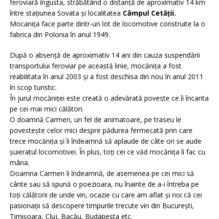
feroviară îngusta, străbătând o distanță de aproximativ 14 km
între stațiunea Sovata și localitatea
Câmpul Cetății.
Mocanița face parte dintr-un lot de locomotive construite la o
fabrica din Polonia în anul 1949.
După o absență de aproximativ 14 ani din cauza suspendării
transportului feroviar pe această linie, mocănița a fost
reabilitata în anul 2003 și a fost deschisa din nou în anul 2011
în scop turistic.
În jurul mocăniței este creată o adevărată poveste ce îi încanta
pe cei mai mici călători.
O doamnă Carmen, un fel de animatoare, pe traseu le
povestește celor mici despre pădurea fermecată prin care
trece mocănița și îi îndeamnă să aplaude de câte ori se aude
șuieratul locomotivei. În plus, toți cei ce văd mocănița îi fac cu
mâna.
Doamna Carmen îi îndeamnă, de asemenea pe cei mici să
cânte sau să spună o poezioara, nu înainte de a-i întreba pe
toți călătorii de unde vin, ocazie cu care am aflat și noi că cei
pasionații să descopere timpurile trecute vin din București,
Timișoara, Cluj, Bacău, Budapesta etc.