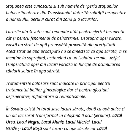
Staţiunea este cunoscută şi sub numele de “perla staţiunilor
balneoclimaterice din Transilvania” datorită calităţii terapeutice
a nămolului, aerului curat din zonă şi a lacurilor.
Lacurile din Sovata sunt renumite atât pentru efectul terapeutic
cât și pentru fenomenul de heliotermie. Deasupra apei sărate,
există un strat de apă proaspătă provenită din precipitații.
Acest strat de apă proaspătă nu se amestecă cu apa sărată, ci se
menține la suprafață, acționând ca un izolator termic. Astfel,
temperatura apei din lacuri variază în funcție de acumularea
căldurii solare în apa sărată.
Tratamentele balneare sunt indicate in principal pentru
tratamentul bolilor ginecologice dar si pentru afectiuni
degenerative, inflamatorii si reumatismale
.
În Sovata există în total şase lacuri sărate, două cu apă dulce și
un alt lac sărat transformat în mlaştină (Lacul Şerpilor).
Lacul
Ursu
,
Lacul Negru
,
Lacul Aluniş
,
Lacul Mierlei
,
Lacul
Verde
şi
Lacul Roşu
sunt lacuri cu ape sărate iar
Lacul