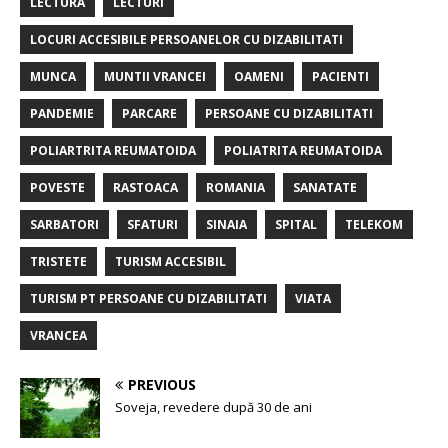
LECTURA
LECTURI
LOCURI ACCESIBILE PERSOANELOR CU DIZABILITATI
MUNCA
MUNTII VRANCEI
OAMENI
PACIENTI
PANDEMIE
PARCARE
PERSOANE CU DIZABILITATI
POLIARTRITA REUMATOIDA
POLIATRITA REUMATOIDA
POVESTE
RASTOACA
ROMANIA
SANATATE
SARBATORI
SFATURI
SINAIA
SPITAL
TELEKOM
TRISTETE
TURISM ACCESIBIL
TURISM PT PERSOANE CU DIZABILITATI
VIATA
VRANCEA
PREVIOUS
Soveja, revedere după 30 de ani