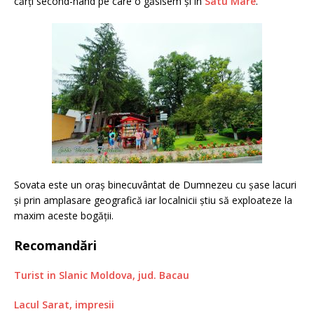
cărți second-hand pe care o găsisem și în
Satu Mare
.
Sovata este un oraș binecuvântat de Dumnezeu cu șase lacuri
și prin amplasare geografică iar localnicii știu să exploateze la
maxim aceste bogății.
Recomandări
Turist in Slanic Moldova, jud. Bacau
Lacul Sarat, impresii