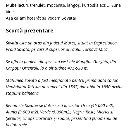
Multe lacuri, trenuleț, mocăniță, langoș, kurtoskalacs … Suna
bine!
Așa că am hotărât să vedem Sovata!
Scurtă prezentare
Sovata
este un oraș din județul Mures, situat in Depresiunea
Praid-Sovata, pe cursul superior al râului Târnava Mica.
Se afla la poalele dinspre sud-vest ale Munților Gurghiu, din
Carpații Orientali, la o altitudine 475-530 m.
Stațiunea Sovata a fost menționată pentru prima dată ca loc
tămăduitor într-un document din 1597, dar abia în 1850 devine
stațiune balneară.
Renumele Sovatei se datorează lacurilor Ursu (46.000 m2),
Aluniș (9.000 m2), Verde (5.000m2), Negru, Roșu, Mierlei și
Șerpilor, cu ape clorurate și sodice, prezentînd fenomenul de
heliotermie.