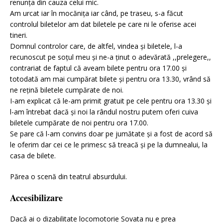
renunța din cauza celui mic.
Am urcat iar în mocănița iar când, pe traseu, s-a făcut
controlul biletelor am dat biletele pe care ni le oferise acei
tineri.
Domnul controlor care, de altfel, vindea și biletele, l-a
recunoscut pe soțul meu și ne-a ținut o adevărată ,,prelegere,,
contrariat de faptul că aveam bilete pentru ora 17.00 și
totodată am mai cumpărat bilete și pentru ora 13.30, vrând să
ne rețină biletele cumpărate de noi.
I-am explicat că le-am primit gratuit pe cele pentru ora 13.30 și
l-am întrebat dacă și noi la rândul nostru putem oferi cuiva
biletele cumpărate de noi pentru ora 17.00.
Se pare că l-am convins doar pe jumătate și a fost de acord să
le oferim dar cei ce le primesc să treacă și pe la dumnealui, la
casa de bilete.
Părea o scenă din teatrul absurdului.
Accesibilizare
Dacă ai o dizabilitate locomotorie Sovata nu e prea