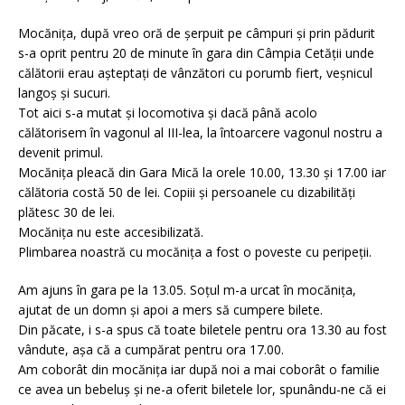
Mocănița, după vreo oră de șerpuit pe câmpuri și prin pădurit
s-a oprit pentru 20 de minute în gara din Câmpia Cetății unde
călătorii erau așteptați de vânzători cu porumb fiert, veșnicul
langoș și sucuri.
Tot aici s-a mutat și locomotiva și dacă până acolo
călătorisem în vagonul al III-lea, la întoarcere vagonul nostru a
devenit primul.
Mocănița pleacă din Gara Mică la orele 10.00, 13.30 și 17.00 iar
călătoria costă 50 de lei. Copiii și persoanele cu dizabilități
plătesc 30 de lei.
Mocănița nu este accesibilizată.
Plimbarea noastră cu mocănița a fost o poveste cu peripeții.
Am ajuns în gara pe la 13.05. Soțul m-a urcat în mocănița,
ajutat de un domn și apoi a mers să cumpere bilete.
Din păcate, i s-a spus că toate biletele pentru ora 13.30 au fost
vândute, așa că a cumpărat pentru ora 17.00.
Am coborât din mocănița iar după noi a mai coborât o familie
ce avea un bebeluș și ne-a oferit biletele lor, spunându-ne că ei