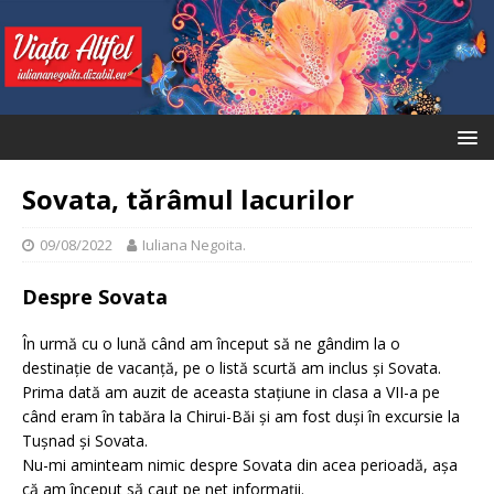
Sovata, tărâmul lacurilor
09/08/2022
Iuliana Negoita.
Despre Sovata
În urmă cu o lună când am început să ne gândim la o
destinație de vacanță, pe o listă scurtă am inclus și Sovata.
Prima dată am auzit de aceasta stațiune in clasa a VII-a pe
când eram în tabăra la Chirui-Băi și am fost duși în excursie la
Tușnad și Sovata.
Nu-mi aminteam nimic despre Sovata din acea perioadă, așa
că am început să caut pe net informații.