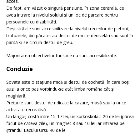
acces.
De fapt, am văzut o singură pensiune, în zona centrală, ce
avea intrare la nivelul solului și un loc de parcare pentru
persoanele cu dizabilități.
Deși străzile sunt accesibilizare la nivelul trecerilor de pietoni,
trotuarele, din păcate, au destul de multe denivelări sau sunt în
pantă și se circulă destul de greu.
Majoritatea obiectivelor turistice nu sunt accesibilizate.
Concluzie
Sovata este o stațiune mică și destul de cochetă, în care poți
auzi la orice pas vorbindu-se atât limba româna cât și
maghiară.
Prețurile sunt destul de ridicate la cazare, masă sau la orice
activitate recreativă.
Un langoș costă între 15-17 lei, un kurkoskolaci 20 de lei (părea
făcut de căteva zile), un magnet 8 sau 10 lei iar intrarea pe
ștrandul Lacului Ursu 40 de lei.