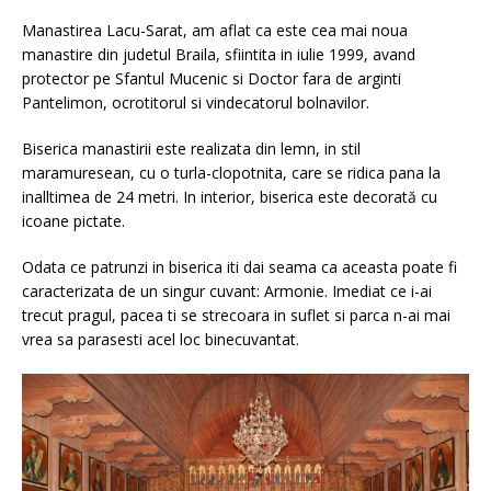
Manastirea Lacu-Sarat, am aflat ca este cea mai noua
manastire din judetul Braila, sfiintita in iulie 1999, avand
protector pe Sfantul Mucenic si Doctor fara de arginti
Pantelimon, ocrotitorul si vindecatorul bolnavilor.
Biserica manastirii este realizata din lemn, in stil
maramuresean, cu o turla-clopotnita, care se ridica pana la
inalltimea de 24 metri. In interior, biserica este decorată cu
icoane pictate.
Odata ce patrunzi in biserica iti dai seama ca aceasta poate fi
caracterizata de un singur cuvant: Armonie. Imediat ce i-ai
trecut pragul, pacea ti se strecoara in suflet si parca n-ai mai
vrea sa parasesti acel loc binecuvantat.