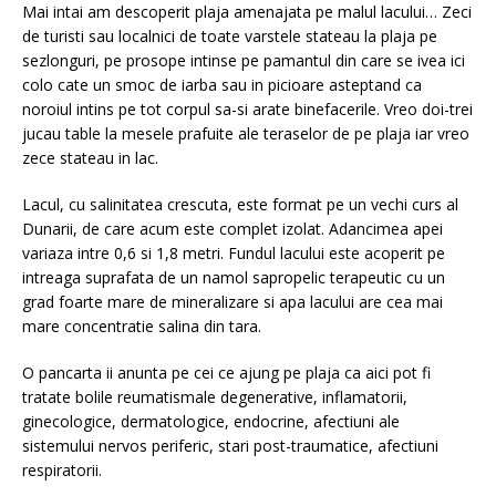
Mai intai am descoperit plaja amenajata pe malul lacului… Zeci
de turisti sau localnici de toate varstele stateau la plaja pe
sezlonguri, pe prosope intinse pe pamantul din care se ivea ici
colo cate un smoc de iarba sau in picioare asteptand ca
noroiul intins pe tot corpul sa-si arate binefacerile. Vreo doi-trei
jucau table la mesele prafuite ale teraselor de pe plaja iar vreo
zece stateau in lac.
Lacul, cu salinitatea crescuta, este format pe un vechi curs al
Dunarii, de care acum este complet izolat. Adancimea apei
variaza intre 0,6 si 1,8 metri. Fundul lacului este acoperit pe
intreaga suprafata de un namol sapropelic terapeutic cu un
grad foarte mare de mineralizare si apa lacului are cea mai
mare concentratie salina din tara.
O pancarta ii anunta pe cei ce ajung pe plaja ca aici pot fi
tratate bolile reumatismale degenerative, inflamatorii,
ginecologice, dermatologice, endocrine, afectiuni ale
sistemului nervos periferic, stari post-traumatice, afectiuni
respiratorii.