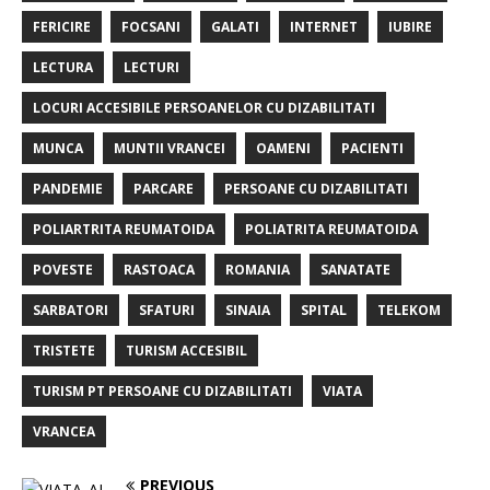
FERICIRE
FOCSANI
GALATI
INTERNET
IUBIRE
LECTURA
LECTURI
LOCURI ACCESIBILE PERSOANELOR CU DIZABILITATI
MUNCA
MUNTII VRANCEI
OAMENI
PACIENTI
PANDEMIE
PARCARE
PERSOANE CU DIZABILITATI
POLIARTRITA REUMATOIDA
POLIATRITA REUMATOIDA
POVESTE
RASTOACA
ROMANIA
SANATATE
SARBATORI
SFATURI
SINAIA
SPITAL
TELEKOM
TRISTETE
TURISM ACCESIBIL
TURISM PT PERSOANE CU DIZABILITATI
VIATA
VRANCEA
PREVIOUS