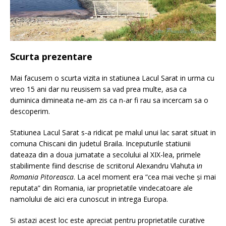
Scurta prezentare
Mai facusem o scurta vizita in statiunea Lacul Sarat in urma cu
vreo 15 ani dar nu reusisem sa vad prea multe, asa ca
duminica dimineata ne-am zis ca n-ar fi rau sa incercam sa o
descoperim.
Statiunea Lacul Sarat s-a ridicat pe malul unui lac sarat situat in
comuna Chiscani din judetul Braila. Inceputurile statiunii
dateaza din a doua jumatate a secolului al XIX-lea, primele
stabilimente fiind descrise de scriitorul Alexandru Vlahuta i
n
Romania Pitoreasca
. La acel moment era “cea mai veche şi mai
reputata” din Romania, iar proprietatile vindecatoare ale
namolului de aici era cunoscut in intrega Europa.
Si astazi acest loc este apreciat pentru proprietatile curative