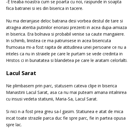
-E treaba noastra cum se poarta cu noi, raspunde in soapta
fiica batranei si ies din biserica in tacere.
Nu ma deranjase deloc batrana desi vorbea destul de tare si
atragea atentia putinilor enoriasi prezenti in acea dupa-amiaza
in biserica. Era bolnava si probabil venise sa caute mangaiere.
In schimb, linistea ce ma patrunsese in acea bisericuta
frumoasa mi-a fost rapita de atitudinea unei persoane ce nu a
inteles ca nu in straiele pe care le purtam se vede credinta in
Hristos ci in bunatatea si blandetea pe care le aratam celorlalti.
Lacul Sarat
Ne plimbasem prin parc, statusem cateva clipe in biserica
Manastirii Lacul Sarat, asa ca nu mai puteam amana intalnirea
cu insusi vedeta statiunii, Maria-Sa, Lacul Sarat.
Si nici n-a fost prea greu sa-l gasim. Statiunea e atat de mica
incat toate strazile parca duc fie spre parc, fie in partea opusa
spre lac.