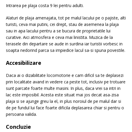
Intrarea pe plaja costa 9 lei pentru adulti.
Alaturi de plaja amenajata, tot pe malul lacului pe o pajiste, alti
turisti, ceva mai putini, cei drept, stau de asemenea la plaja
sau in apa lacului pentru a se bucura de proprietatile lui
curative. Aici atmosfera e ceva mai linistita. Muzica de la
terasele din departare se aude in surdina iar turistii vorbesc in
soapta nedorind parca sa impiedice lacul sa-si spuna povestile.
Accesibilizare
Daca ai o dizabilitate locomotorie e cam dificil sa te deplasezi
prin localitate avand in vedere ca peste tot, inclusiv pe trotuare
sunt parcate foarte multe masini. In plus, daca vrei sa intri in
lac este imposibil. Acesta este situat mai jos decat asa-zisa
plaja si se ajunge greu la el, in plus noroiul de pe malul dar si
de pe fundul lui face foarte dificila deplasarea chiar si pentru o
persoana valida.
Concluzie