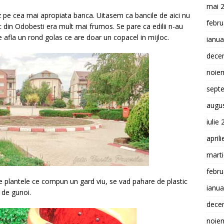
mai 
z pe cea mai apropiata banca. Uitasem ca bancile de aici nu
febru
c din Odobesti era mult mai frumos. Se pare ca edilii n-au
e afla un rond golas ce are doar un copacel in mijloc.
ianua
dece
noie
sept
augu
iulie
april
mart
febru
e plantele ce compun un gard viu, se vad pahare de plastic
ianua
s de gunoi.
dece
noie