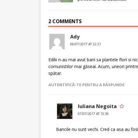
2 COMMENTS
Ady
06/07/2017 AT 22:21
Edilii n-au mai avut bani sa plantele flori si 
comunistilor mai găseai. Acum, uneori printre
spătar.
AUTENTIFICĂ-TE PENTRU A RĂSPUNDE
Iuliana Negoita
07/07/2017 AT 15:36
Bancile nu sunt vechi. Cred ca asa au fost