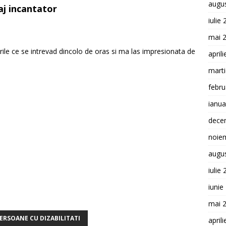
augu
aj incantator
iulie
mai 
rile ce se intrevad dincolo de oras si ma las impresionata de
april
mart
febru
ianua
dece
noie
augu
iulie
iunie
mai 
ERSOANE CU DIZABILITATI
april