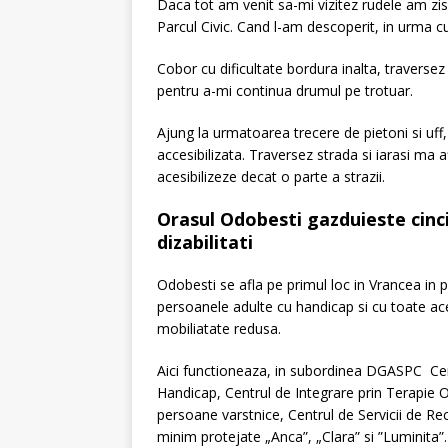
Daca tot am venit sa-mi vizitez rudele am zis
Parcul Civic. Cand l-am descoperit, in urma c
Cobor cu dificultate bordura inalta, traversez
pentru a-mi continua drumul pe trotuar.
Ajung la urmatoarea trecere de pietoni si uff
accesibilizata. Traversez strada si iarasi ma a
acesibilizeze decat o parte a strazii.
Orasul Odobesti gazduieste cinc
dizabilitati
Odobesti se afla pe primul loc in Vrancea in p
persoanele adulte cu handicap si cu toate ac
mobiliatate redusa.
Aici functioneaza, in subordinea DGASPC Cen
Handicap, Centrul de Integrare prin Terapie Oc
persoane varstnice, Centrul de Servicii de R
minim protejate „Anca”, „Clara” si ”Luminita”.