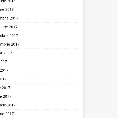
arie 2018
rie 2018
mbrie 2017
mbrie 2017
mbrie 2017
embrie 2017
st 2017
 2017
 2017
2017
ie 2017
ie 2017
arie 2017
rie 2017