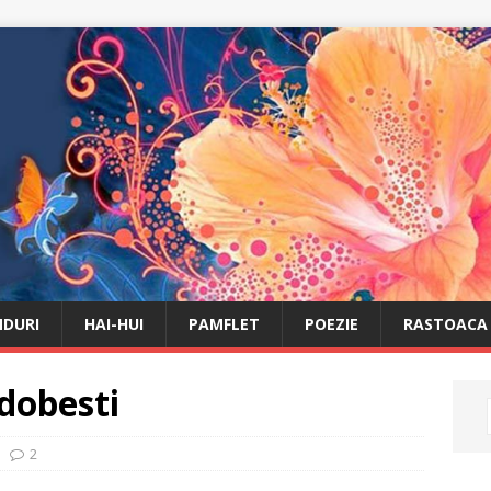
DURI
HAI-HUI
PAMFLET
POEZIE
RASTOACA
dobesti
2