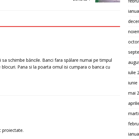
febru
ianua
dece
noie
octo
sept
nici sa schimbe băncile. Banci fara spălare numai pe timpul
augu
 blocuri. Pana si la poarta omul isi cumpara o banca cu
iulie
iunie
mai 
april
mart
febru
 proiectate.
ianua