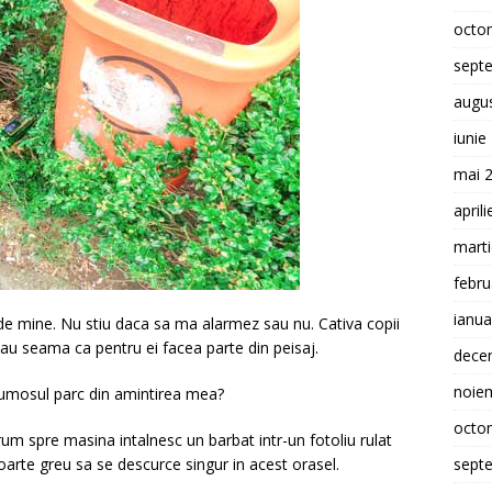
octo
sept
augu
iunie
mai 
april
mart
febru
ianua
 de mine. Nu stiu daca sa ma alarmez sau nu. Cativa copii
 dau seama ca pentru ei facea parte din peisaj.
dece
noie
frumosul parc din amintirea mea?
octo
rum spre masina intalnesc un barbat intr-un fotoliu rulat
oarte greu sa se descurce singur in acest orasel.
sept