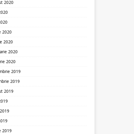
st 2020
 2020
2020
ie 2020
ie 2020
arie 2020
rie 2020
mbrie 2019
mbrie 2019
st 2019
 2019
 2019
2019
ie 2019