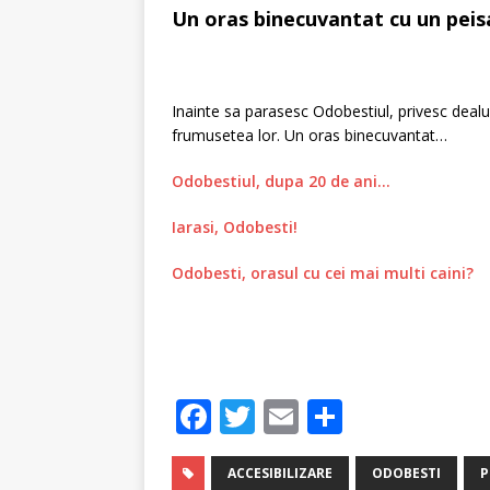
Un oras binecuvantat cu un peis
Inainte sa parasesc Odobestiul, privesc dealu
frumusetea lor. Un oras binecuvantat…
Odobestiul, dupa 20 de ani…
Iarasi, Odobesti!
Odobesti, orasul cu cei mai multi caini?
F
T
E
P
a
w
m
ar
c
it
ai
ta
ACCESIBILIZARE
ODOBESTI
P