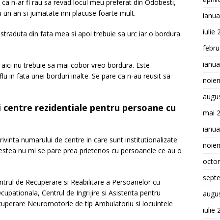
 ca n-ar fi rau sa revad locul meu preferat din Odobesti,
u un an si jumatate imi placuse foarte mult.
ianua
iulie
 straduta din fata mea si apoi trebuie sa urc iar o bordura
febru
ianua
, aici nu trebuie sa mai cobor vreo bordura. Este
flu in fata unei borduri inalte. Se pare ca n-au reusit sa
noie
augu
i centre rezidentiale pentru persoane cu
mai 
ianua
rivinta numarului de centre in care sunt institutionalizate
noie
estea nu mi se pare prea prietenos cu persoanele ce au o
octo
sept
trul de Recuperare si Reabilitare a Persoanelor cu
upationala, Centrul de Ingrijire si Asistenta pentru
augu
ecuperare Neuromotorie de tip Ambulatoriu si locuintele
iulie