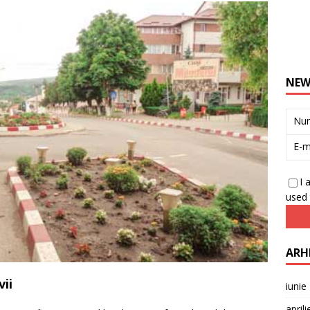
NEW
Nu
E-m
I 
used 
ARH
vii
iunie
april