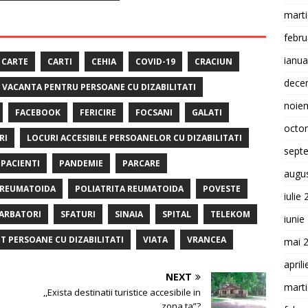
mart
febru
ianua
CARTE
CARTI
CEHIA
COVID-19
CRACIUN
dece
E VACANTA PENTRU PERSOANE CU DIZABILITATI
noie
FACEBOOK
FERICIRE
FOCSANI
GALATI
octo
RI
LOCURI ACCESIBILE PERSOANELOR CU DIZABILITATI
sept
PACIENTI
PANDEMIE
PARCARE
augu
 REUMATOIDA
POLIATRITA REUMATOIDA
POVESTE
iulie
ARBATORI
SFATURI
SINAIA
SPITAL
TELEKOM
iunie
T PERSOANE CU DIZABILITATI
VIATA
VRANCEA
mai 
april
NEXT
mart
,,Exista destinatii turistice accesibile in
zona ta”?