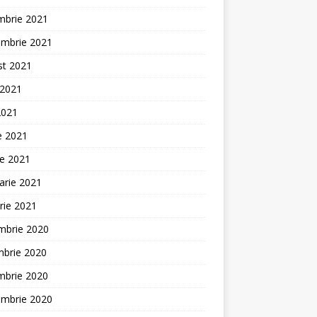
mbrie 2021
embrie 2021
st 2021
 2021
2021
ie 2021
ie 2021
arie 2021
rie 2021
mbrie 2020
mbrie 2020
mbrie 2020
embrie 2020