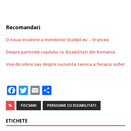
Recomandari
O noua intalnire a membrilor DizAbil.eu – Vrancea
Despre parintele copilului cu dizabilitati din Romania
Vise de iubire sau despre nazuinta tainica a fiecarui suflet
F
T
E
P
a
w
m
ar
c
it
ai
ta
FOCSANI
PERSOANE CU DIZABILITATI
e
te
l
je
ETICHETE
b
r
a