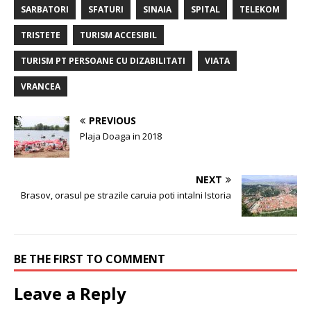
SARBATORI
SFATURI
SINAIA
SPITAL
TELEKOM
TRISTETE
TURISM ACCESIBIL
TURISM PT PERSOANE CU DIZABILITATI
VIATA
VRANCEA
PREVIOUS
Plaja Doaga in 2018
NEXT
Brasov, orasul pe strazile caruia poti intalni Istoria
BE THE FIRST TO COMMENT
Leave a Reply