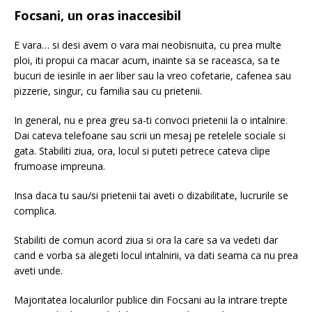
Focsani, un oras inaccesibil
E vara… si desi avem o vara mai neobisnuita, cu prea multe
ploi, iti propui ca macar acum, inainte sa se raceasca, sa te
bucuri de iesirile in aer liber sau la vreo cofetarie, cafenea sau
pizzerie, singur, cu familia sau cu prietenii.
In general, nu e prea greu sa-ti convoci prietenii la o intalnire.
Dai cateva telefoane sau scrii un mesaj pe retelele sociale si
gata. Stabiliti ziua, ora, locul si puteti petrece cateva clipe
frumoase impreuna.
Insa daca tu sau/si prietenii tai aveti o dizabilitate, lucrurile se
complica.
Stabiliti de comun acord ziua si ora la care sa va vedeti dar
cand e vorba sa alegeti locul intalnirii, va dati seama ca nu prea
aveti unde.
Majoritatea localurilor publice din Focsani au la intrare trepte