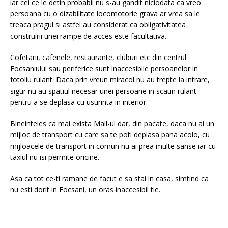
iar cei ce le detin probabil nu s-au gandit niciodata ca vreo
persoana cu o dizabilitate locomotorie grava ar vrea sa le
treaca pragul si astfel au considerat ca obligativitatea
construirii unei rampe de acces este facultativa.
Cofetarii, cafenele, restaurante, cluburi etc din centrul
Focsaniului sau periferice sunt inaccesibile persoanelor in
fotoliu rulant. Daca prin vreun miracol nu au trepte la intrare,
sigur nu au spatiul necesar unei persoane in scaun rulant
pentru a se deplasa cu usurinta in interior.
Bineinteles ca mai exista Mall-ul dar, din pacate, daca nu ai un
mijloc de transport cu care sa te poti deplasa pana acolo, cu
mijloacele de transport in comun nu ai prea multe sanse iar cu
taxiul nu isi permite oricine.
Asa ca tot ce-ti ramane de facut e sa stai in casa, simtind ca
nu esti dorit in Focsani, un oras inaccesibil tie.