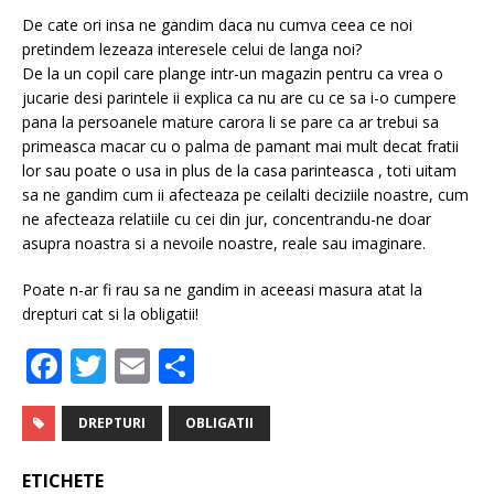
De cate ori insa ne gandim daca nu cumva ceea ce noi
pretindem lezeaza interesele celui de langa noi?
De la un copil care plange intr-un magazin pentru ca vrea o
jucarie desi parintele ii explica ca nu are cu ce sa i-o cumpere
pana la persoanele mature carora li se pare ca ar trebui sa
primeasca macar cu o palma de pamant mai mult decat fratii
lor sau poate o usa in plus de la casa parinteasca , toti uitam
sa ne gandim cum ii afecteaza pe ceilalti deciziile noastre, cum
ne afecteaza relatiile cu cei din jur, concentrandu-ne doar
asupra noastra si a nevoile noastre, reale sau imaginare.
Poate n-ar fi rau sa ne gandim in aceeasi masura atat la
drepturi cat si la obligatii!
F
T
E
P
a
w
m
ar
c
it
ai
ta
DREPTURI
OBLIGATII
e
te
l
je
ETICHETE