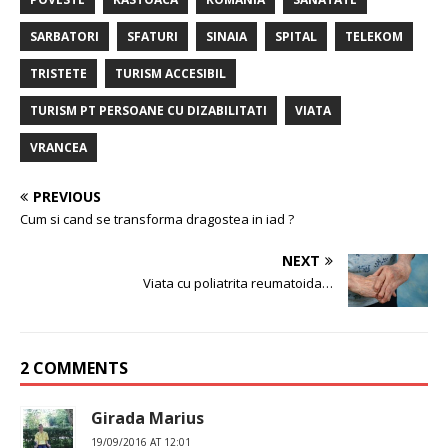
SARBATORI
SFATURI
SINAIA
SPITAL
TELEKOM
TRISTETE
TURISM ACCESIBIL
TURISM PT PERSOANE CU DIZABILITATI
VIATA
VRANCEA
PREVIOUS
Cum si cand se transforma dragostea in iad ?
NEXT
Viata cu poliatrita reumatoida…
2 COMMENTS
Girada Marius
19/09/2016 AT 12:01