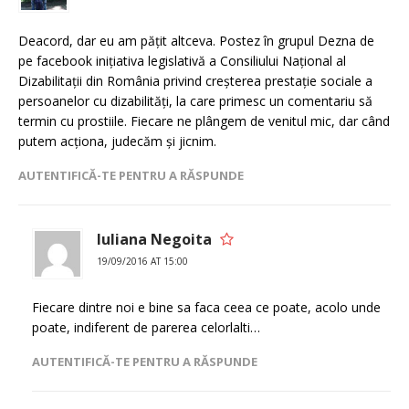
Deacord, dar eu am pățit altceva. Postez în grupul Dezna de
pe facebook inițiativa legislativă a Consiliului Național al
Dizabilitații din România privind creșterea prestație sociale a
persoanelor cu dizabilități, la care primesc un comentariu să
termin cu prostiile. Fiecare ne plângem de venitul mic, dar când
putem acționa, judecăm și jicnim.
AUTENTIFICĂ-TE PENTRU A RĂSPUNDE
Iuliana Negoita
19/09/2016 AT 15:00
Fiecare dintre noi e bine sa faca ceea ce poate, acolo unde
poate, indiferent de parerea celorlalti…
AUTENTIFICĂ-TE PENTRU A RĂSPUNDE