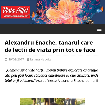
Alexandru Enache, tanarul care
da lectii de viata prin tot ce face
19/02/2017
Iuliana Negoita
,,Oamenii sunt nişte hărţi… mereu trebuie explorate cu atenţie,
căci poţi găsi locuri sălbatice amestecate cu cele civilizate, unde
totul ar fi o himera.”
Asa defineste Alexandru Enache oamenii.