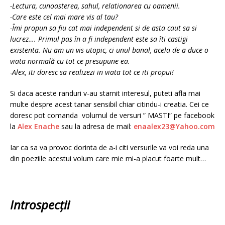
-Lectura, cunoasterea, sahul, relationarea cu oamenii.
-Care este cel mai mare vis al tau?
-Îmi propun sa fiu cat mai independent si de asta caut sa si
lucrez…. Primul pas în a fi independent este sa îti castigi
existenta. Nu am un vis utopic, ci unul banal, acela de a duce o
viata normală cu tot ce presupune ea.
-Alex, iti doresc sa realizezi in viata tot ce iti propui!
Si daca aceste randuri v-au starnit interesul, puteti afla mai
multe despre acest tanar sensibil chiar citindu-i creatia. Cei ce
doresc pot comanda volumul de versuri ” MASTI” pe facebook
la
Alex Enache
sau la adresa de mail:
enaalex23@Yahoo.com
Iar ca sa va provoc dorinta de a-i citi versurile va voi reda una
din poeziile acestui volum care mie mi-a placut foarte mult…
Introspecții