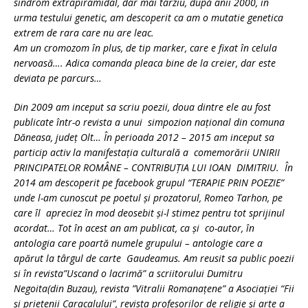
sindrom extrapiramidal, dar mai târziu, după anii 2000, în
urma testului genetic, am descoperit ca am o mutatie genetica
extrem de rara care nu are leac.
Am un cromozom în plus, de tip marker, care e fixat în celula
nervoasă…. Adica comanda pleaca bine de la creier, dar este
deviata pe parcurs…
Din 2009 am inceput sa scriu poezii, doua dintre ele au fost
publicate într-o revista a unui simpozion național din comuna
Dăneasa, județ Olt… În perioada 2012 – 2015 am inceput sa
particip activ la manifestația culturală a comemorării UNIRII
PRINCIPATELOR ROMÂNE – CONTRIBUŢIA LUI IOAN DIMITRIU. În
2014 am descoperit pe facebook grupul “TERAPIE PRIN POEZIE”
unde l-am cunoscut pe poetul și prozatorul, Romeo Tarhon, pe
care îl apreciez în mod deosebit și-l stimez pentru tot sprijinul
acordat… Tot în acest an am publicat, ca și co-autor, în
antologia care poartă numele grupului – antologie care a
apărut la târgul de carte Gaudeamus. Am reusit sa public poezii
si în revista”Uscand o lacrimă” a scriitorului Dumitru
Negoita(din Buzau), revista ”Vitralii Romanațene” a Asociației “Fii
și prietenii Caracalului”, revista profesorilor de religie și arte a