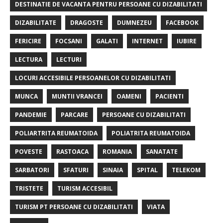
DESTINATIE DE VACANTA PENTRU PERSOANE CU DIZABILITATI
DIZABILITATE
DRAGOSTE
DUMNEZEU
FACEBOOK
FERICIRE
FOCSANI
GALATI
INTERNET
IUBIRE
LECTURA
LECTURI
LOCURI ACCESIBILE PERSOANELOR CU DIZABILITATI
MUNCA
MUNTII VRANCEI
OAMENI
PACIENTI
PANDEMIE
PARCARE
PERSOANE CU DIZABILITATI
POLIARTRITA REUMATOIDA
POLIATRITA REUMATOIDA
POVESTE
RASTOACA
ROMANIA
SANATATE
SARBATORI
SFATURI
SINAIA
SPITAL
TELEKOM
TRISTETE
TURISM ACCESIBIL
TURISM PT PERSOANE CU DIZABILITATI
VIATA