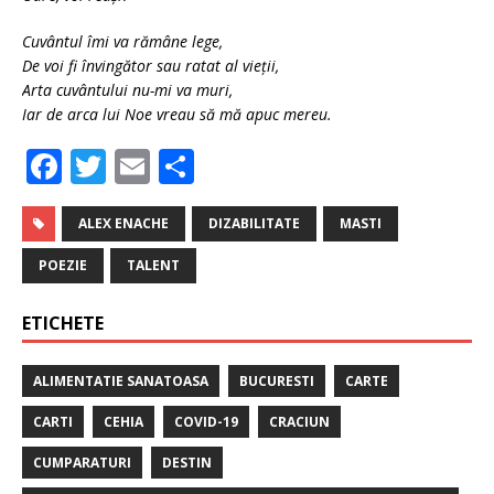
Cuvântul îmi va rămâne lege,
De voi fi învingător sau ratat al vieții,
Arta cuvântului nu-mi va muri,
Iar de arca lui Noe vreau să mă apuc mereu.
F
T
E
P
a
w
m
ar
c
it
ai
ta
ALEX ENACHE
DIZABILITATE
MASTI
e
te
l
je
POEZIE
TALENT
b
r
a
ETICHETE
o
z
o
ă
ALIMENTATIE SANATOASA
BUCURESTI
CARTE
k
CARTI
CEHIA
COVID-19
CRACIUN
CUMPARATURI
DESTIN