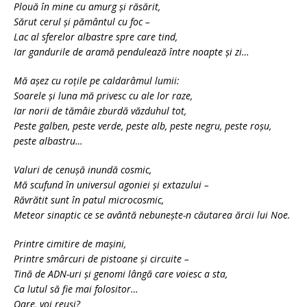
Plouă în mine cu amurg și răsărit,
Sărut cerul și pământul cu foc –
Lac al sferelor albastre spre care tind,
Iar gandurile de aramă pendulează între noapte și zi…
Mă așez cu roțile pe caldarâmul lumii:
Soarele și luna mă privesc cu ale lor raze,
Iar norii de tămâie zburdă văzduhul tot,
Peste galben, peste verde, peste alb, peste negru, peste roșu,
peste albastru…
Valuri de cenușă inundă cosmic,
Mă scufund în universul agoniei și extazului –
Răvrătit sunt în patul microcosmic,
Meteor sinaptic ce se avântă nebunește-n căutarea ărcii lui Noe.
Printre cimitire de mașini,
Printre smârcuri de pistoane și circuite –
Tină de ADN-uri și genomi lângă care voiesc a sta,
Ca lutul să fie mai folositor…
Oare, voi reuși?