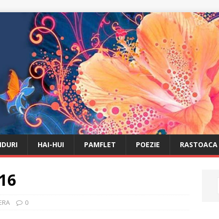
DURI
HAI-HUI
PAMFLET
POEZIE
RASTOACA
016
BERA
0