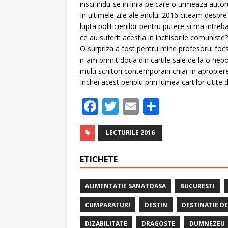
inscriindu-se in linia pe care o urmeaza autoru
In ultimele zile ale anului 2016 citeam despre 
lupta politicienilor pentru putere si ma intre
ce au suferit acestia in inchisorile comuniste
O surpriza a fost pentru mine profesorul f
n-am primit doua din cartile sale de la o nepo
multi scriitori contemporani chiar in apropie
Inchei acest periplu prin lumea cartilor citite
F
T
E
P
a
w
m
ar
c
it
ai
ta
LECTURILE 2016
e
te
l
je
ETICHETE
b
r
a
o
z
ALIMENTATIE SANATOASA
BUCURESTI
o
ă
CUMPARATURI
DESTIN
DESTINATIE D
k
DIZABILITATE
DRAGOSTE
DUMNEZEU