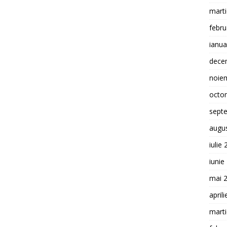
mart
febru
ianua
dece
noie
octo
sept
augu
iulie
iunie
mai 
april
mart