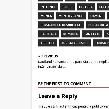
INTERNET
IUBIRE
LECTURA
LECTU
MUNCA
MUNTII VRANCEI
OAMENI
PERSOANE CU DIZABILITATI
POLIARTRITA
RASTOACA
ROMANIA
SANATATE
S
TRISTETE
TURISM ACCESIBIL
TURISM P
PREVIOUS
Kaufland Romania:,,…ne pare rău pentru neplăc
întâmpinate” dar…
BE THE FIRST TO COMMENT
Leave a Reply
Trebuie să fii
autentificat
pentru a publica un