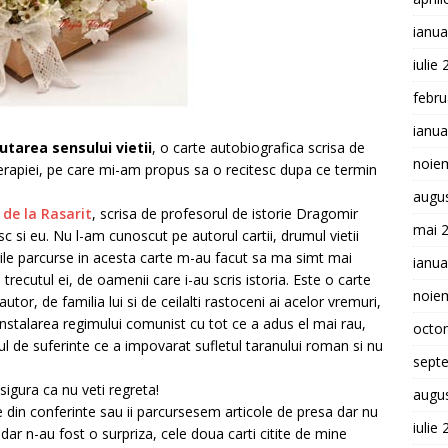
ianua
iulie
febru
ianua
utarea sensului vietii
, o carte autobiografica scrisa de
noie
oterapiei, pe care mi-am propus sa o recitesc dupa ce termin
augu
de la Rasarit
, scrisa de profesorul de istorie Dragomir
mai 
esc si eu. Nu l-am cunoscut pe autorul cartii, drumul vietii
rile parcurse in acesta carte m-au facut sa ma simt mai
ianua
recutul ei, de oamenii care i-au scris istoria. Este o carte
noie
tor, de familia lui si de ceilalti rastoceni ai acelor vremuri,
instalarea regimului comunist cu tot ce a adus el mai rau,
octo
oiul de suferinte ce a impovarat sufletul taranului roman si nu
sept
sigura ca nu veti regreta!
augu
 din conferinte sau ii parcursesem articole de presa dar nu
iulie
t dar n-au fost o surpriza, cele doua carti citite de mine