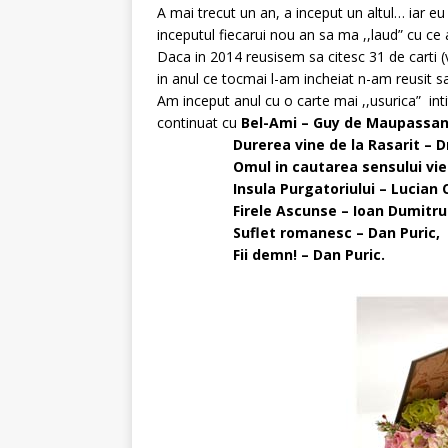
A mai trecut un an, a inceput un altul… iar eu 
inceputul fiecarui nou an sa ma ,,laud” cu ce 
Daca in 2014 reusisem sa citesc 31 de carti (v
in anul ce tocmai l-am incheiat n-am reusit s
Am inceput anul cu o carte mai ,,usurica” int
continuat cu
Bel-Ami – Guy de Maupassa
Durerea vine de la Rasarit – Dra
Omul in cautarea sensului vietii –
Insula Purgatoriului – Lucian Ci
Firele Ascunse – Ioan Dumitru D
Suflet romanesc – Dan Puric,
Fii demn! – Dan Puric.