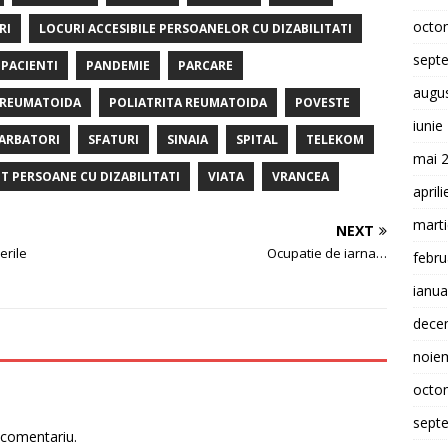
octo
RI
LOCURI ACCESIBILE PERSOANELOR CU DIZABILITATI
sept
PACIENTI
PANDEMIE
PARCARE
augu
 REUMATOIDA
POLIATRITA REUMATOIDA
POVESTE
iunie
ARBATORI
SFATURI
SINAIA
SPITAL
TELEKOM
mai 
T PERSOANE CU DIZABILITATI
VIATA
VRANCEA
april
mart
NEXT
erile
Ocupatie de iarna…
febru
ianua
dece
noie
octo
sept
 comentariu.