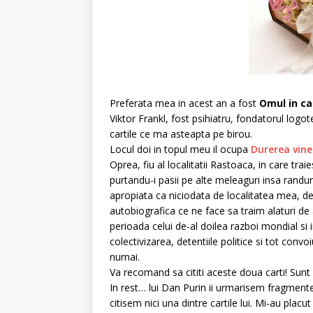
Preferata mea in acest an a fost
Omul in ca
Viktor Frankl, fost psihiatru, fondatorul log
cartile ce ma asteapta pe birou.
Locul doi in topul meu il ocupa
Durerea vine 
Oprea, fiu al localitatii Rastoaca, in care trai
purtandu-i pasii pe alte meleaguri insa randu
apropiata ca niciodata de localitatea mea, de t
autobiografica ce ne face sa traim alaturi de au
perioada celui de-al doilea razboi mondial si 
colectivizarea, detentiile politice si tot conv
numai.
Va recomand sa cititi aceste doua carti! Sunt 
In rest… lui Dan Purin ii urmarisem fragmente
citisem nici una dintre cartile lui. Mi-au placu