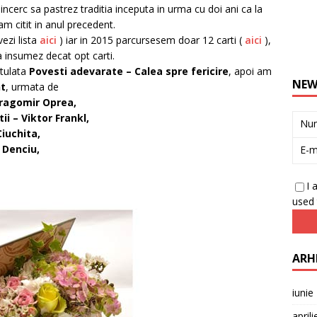
incerc sa pastrez traditia inceputa in urma cu doi ani ca la
am citit in anul precedent.
ezi lista
aici
) iar in 2015 parcursesem doar 12 carti (
aici
),
a insumez decat opt carti.
itulata
Povesti adevarate – Calea spre fericire
, apoi am
NEW
nt
, urmata de
gomir Oprea,
 Viktor Frankl,
Nu
uchita,
enciu,
E-m
I 
used 
ARH
iunie
april