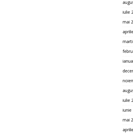
augu
iulie
mai 
april
mart
febru
ianua
dece
noie
augu
iulie
iunie
mai 
april