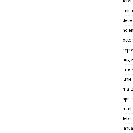
febru
ianua
dece
noie
octo
sept
augu
iulie
iunie
mai 
april
mart
febru
ianua