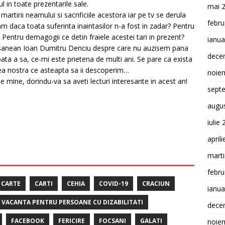
l in toate prezentarile sale.
mai 
martirii neamului si sacrificiile acestora iar pe tv se derula
febru
bam daca toata suferinta inaintasilor n-a fost in zadar? Pentru
? Pentru demagogii ce detin fraiele acestei tari in prezent?
ianua
ocsanean Ioan Dumitru Denciu despre care nu auzisem pana
dece
ata a sa, ce-mi este prietena de multi ani. Se pare ca exista
rea nostra ce asteapta sa ii descoperim…
noie
 de mine, dorindu-va sa aveti lecturi interesante in acest an!
sept
augu
iulie
april
mart
febru
CARTE
CARTI
CEHIA
COVID-19
CRACIUN
ianua
E VACANTA PENTRU PERSOANE CU DIZABILITATI
dece
FACEBOOK
FERICIRE
FOCSANI
GALATI
noie