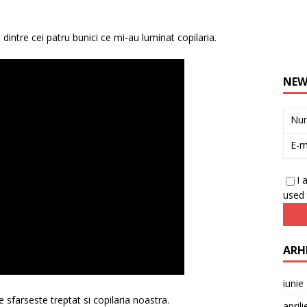
 dintre cei patru bunici ce mi-au luminat copilaria.
NEW
Nu
E-m
I 
used 
ARH
iunie
 sfarseste treptat si copilaria noastra.
april