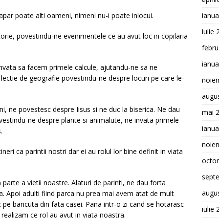
par poate alti oameni, nimeni nu-i poate inlocui.
ianua
iulie
istorie, povestindu-ne evenimentele ce au avut loc in copilaria
febru
ianua
invata sa facem primele calcule, ajutandu-ne sa ne
lectie de geografie povestindu-ne despre locuri pe care le-
noie
augu
ni, ne povestesc despre Iisus si ne duc la biserica. Ne dau
mai 
vestindu-ne despre plante si animalute, ne invata primele
ianua
.
noie
neri ca parintii nostri dar ei au rolul lor bine definit in viata
octo
sept
 parte a vietii noastre. Alaturi de parinti, ne dau forta
augu
ta. Apoi adulti fiind parca nu prea mai avem atat de mult
c pe bancuta din fata casei. Pana intr-o zi cand se hotarasc
iulie
 realizam ce rol au avut in viata noastra.