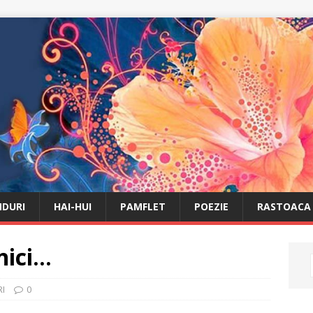
DURI
HAI-HUI
PAMFLET
POEZIE
RASTOACA
nici…
I
0