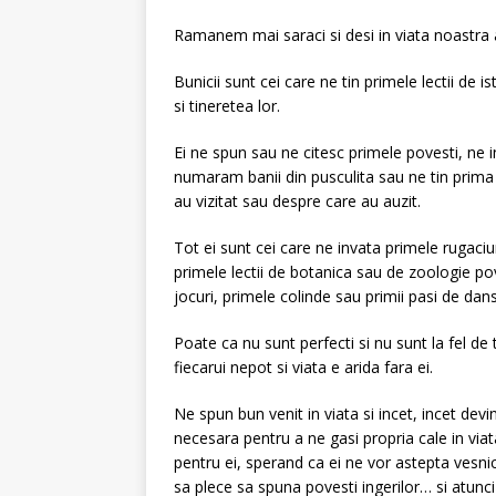
Ramanem mai saraci si desi in viata noastra a
Bunicii sunt cei care ne tin primele lectii de 
si tineretea lor.
Ei ne spun sau ne citesc primele povesti, ne 
numaram banii din pusculita sau ne tin prima 
au vizitat sau despre care au auzit.
Tot ei sunt cei care ne invata primele rugaciu
primele lectii de botanica sau de zoologie po
jocuri, primele colinde sau primii pasi de dans
Poate ca nu sunt perfecti si nu sunt la fel de ti
fiecarui nepot si viata e arida fara ei.
Ne spun bun venit in viata si incet, incet devin
necesara pentru a ne gasi propria cale in via
pentru ei, sperand ca ei ne vor astepta vesni
sa plece sa spuna povesti ingerilor… si atunci