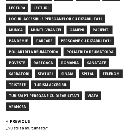
LECTURA
LECTURI
LOCURI ACCESIBILE PERSOANELOR CU DIZABILITATI
MUNCA
MUNTII VRANCEI
OAMENI
PACIENTI
PANDEMIE
PARCARE
PERSOANE CU DIZABILITATI
POLIARTRITA REUMATOIDA
POLIATRITA REUMATOIDA
POVESTE
RASTOACA
ROMANIA
SANATATE
SARBATORI
SFATURI
SINAIA
SPITAL
TELEKOM
TRISTETE
TURISM ACCESIBIL
TURISM PT PERSOANE CU DIZABILITATI
VIATA
VRANCEA
PREVIOUS
,,Nu stii sa multumesti?”