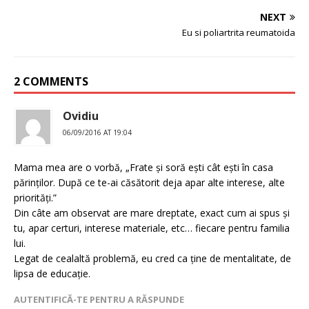
NEXT
Eu si poliartrita reumatoida
2 COMMENTS
Ovidiu
06/09/2016 AT 19:04
Mama mea are o vorbă, „Frate și soră ești cât ești în casa
părinților. După ce te-ai căsătorit deja apar alte interese, alte
priorități.”
Din câte am observat are mare dreptate, exact cum ai spus și
tu, apar certuri, interese materiale, etc… fiecare pentru familia
lui.
Legat de cealaltă problemă, eu cred ca ține de mentalitate, de
lipsa de educație.
AUTENTIFICĂ-TE PENTRU A RĂSPUNDE