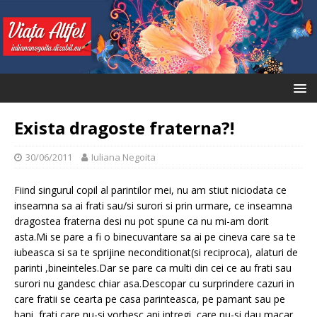
Exista dragoste fraterna?!
30/06/2011
Iuliana Negoita
Fiind singurul copil al parintilor mei, nu am stiut niciodata ce
inseamna sa ai frati sau/si surori si prin urmare, ce inseamna
dragostea fraterna desi nu pot spune ca nu mi-am dorit
asta.Mi se pare a fi o binecuvantare sa ai pe cineva care sa te
iubeasca si sa te sprijine neconditionat(si reciproca), alaturi de
parinti ,bineinteles.Dar se pare ca multi din cei ce au frati sau
surori nu gandesc chiar asa.Descopar cu surprindere cazuri in
care fratii se cearta pe casa parinteasca, pe pamant sau pe
bani, frati care nu-si vorbesc ani intregi, care nu-si dau macar