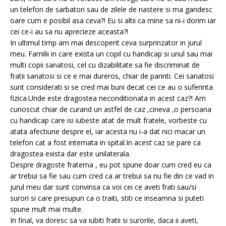
un telefon de sarbatori sau de zilele de nastere si ma gandesc
oare cum e posibil asa ceva?! Eu si altii ca mine sa ni-i dorim iar
cei ce-i au sa nu aprecieze aceasta?!
In ultimul timp am mai descoperit ceva surprinzator in jurul
meu. Familii in care exista un copil cu handicap si unul sau mai
multi copii sanatosi, cel cu dizabilitate sa fie discriminat de
fratii sanatosi si ce e mai dureros, chiar de parinti. Cei sanatosi
sunt considerati si se cred mai buni decat cei ce au o suferinta
fizica.Unde este dragostea neconditionata in acest caz?! Am
cunoscut chiar de curand un astfel de caz ,cineva ,o persoana
cu handicap care isi iubeste atat de mult fratele, vorbeste cu
atata afectiune despre el, iar acesta nu i-a dat nici macar un
telefon cat a fost internata in spital.In acest caz se pare ca
dragostea exista dar este unilaterala.
Despre dragoste fraterna , eu pot spune doar cum cred eu ca
ar trebui sa fie sau cum cred ca ar trebui sa nu fie din ce vad in
jurul meu dar sunt convinsa ca voi cei ce aveti frati sau/si
surori si care presupun ca o traiti, stiti ce inseamna si puteti
spune mult mai multe.
In final, va doresc sa va iubiti fratii si surorile, daca ii aveti,