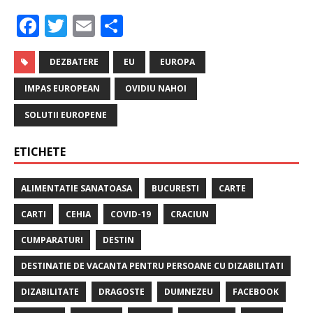
F
T
E
P
a
w
m
ar
c
it
ai
ta
DEZBATERE
EU
EUROPA
e
te
l
je
IMPAS EUROPEAN
OVIDIU NAHOI
b
r
a
SOLUTII EUROPENE
o
z
ETICHETE
o
ă
k
ALIMENTATIE SANATOASA
BUCURESTI
CARTE
CARTI
CEHIA
COVID-19
CRACIUN
CUMPARATURI
DESTIN
DESTINATIE DE VACANTA PENTRU PERSOANE CU DIZABILITATI
DIZABILITATE
DRAGOSTE
DUMNEZEU
FACEBOOK