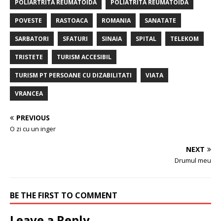
POLIARTRITA REUMATOIDA
POLIATRITA REUMATOIDA
POVESTE
RASTOACA
ROMANIA
SANATATE
SARBATORI
SFATURI
SINAIA
SPITAL
TELEKOM
TRISTETE
TURISM ACCESIBIL
TURISM PT PERSOANE CU DIZABILITATI
VIATA
VRANCEA
PREVIOUS
O zi cu un inger
NEXT
Drumul meu
BE THE FIRST TO COMMENT
Leave a Reply