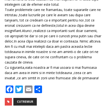
intelegem cat de efemer este totul.
Toate problemele care ne framantau, toate supararile care ne
intristau ,toate lucrurile pe care le aveam sau dupa care
tanjeam, tot ce credeam ca e important pentru noi ,tot ce
eronat crezusem ca ne defineste,totul in acea clipa devine
insignifiant.Atunci ,realizezi ca importanti sunt doar oamenii,
cei apropiati tie dar si cei pe care ii cunosti prea putin sau chiar
deloc.In acea clipa realizezi ca doar ei conteaza. Nimic altceva.
Am fi cu mult mai intelepti daca am pastra aceasta lectie
totdeauna in inimile noastre si ne-am aminti-o de cate ori ne
supara cineva, de cate ori ne confruntam cu o problema
cauzata de cineva.
Cu siguranta,viata noastra ar fi mai usoara si mai frumoasa
daca am avea in inimi si in minte totdeauna ,ceea ce am
invatat ,ce am simtit in zorii unei frumoase zile de primavara!
F
T
E
P
a
w
m
ar
c
it
ai
ta
CUTREMUR