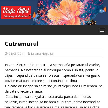
Cutremurul
01/05/2011
Iuliana Negoita
In zorii zilei, cand oamenii inca se mai afla pe taramul viselor,
pamantul s-a hotarat sa-si intrerupa somnul linistit, pentru o
clipa, incepand parca sa se foiasca in speranta ca-si va gasi o
pozitie mai buna in care sa-si continuie odihna .
De cate ori incepe sa se miste ,in intelepciunea lui milenara ,ne
da cate o lectie de viata.
.Casa incepe sa se zgaltaie ,scuturata parca de un urias
nevazut, inima incepe sa ne bata cu putere ,parca nevrand sa
mai ramana la locul ei,uitam sa mai respiram si in acea clipa