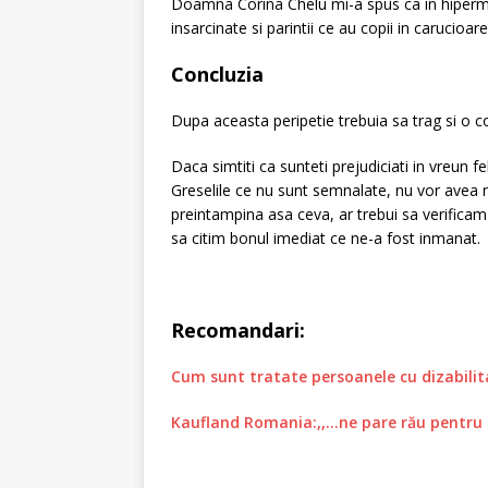
Doamna Corina Chelu mi-a spus ca in hipermak
insarcinate si parintii ce au copii in carucioar
Concluzia
Dupa aceasta peripetie trebuia sa trag si o c
Daca simtiti ca sunteti prejudiciati in vreun fe
Greselile ce nu sunt semnalate, nu vor avea ni
preintampina asa ceva, ar trebui sa verificam
sa citim bonul imediat ce ne-a fost inmanat.
Recomandari:
Cum sunt tratate persoanele cu dizabilit
Kaufland Romania:,,…ne pare rău pentru 