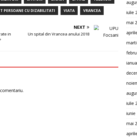
augu
T PERSOANE CU DIZABILITATI
VIATA
VRANCEA
iulie
mai 
NEXT
april
ate in
Un spital din Vrancea anului 2018
?
mart
febru
ianua
dece
noie
 comentariu.
augu
iulie
iunie
mai 
april