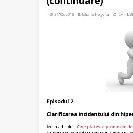
(continuare)
31/05/2018
Iuliana Negoita
CAT. LI
Episodul 2
Clarificarea incidentului din hi
Ieri in articolul ,,
Cine plateste produsele de