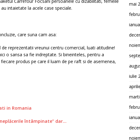
etul Carrefour Focsani persoanele cu dizabilitati, femeile
mai 
e au intaietate la acele case speciale.
febru
ianua
oncluzie, care suna cam asa:
dece
noie
l de reprezentatii vreunui centru comercial, luati atitudine!
ci o sansa sa fie indreptate. Si bineinteles, pentru a
sept
 fiecare produs pe care il luam de pe raft si de asemenea,
augu
iulie
april
mart
febru
ati in Romania
ianua
neplăcerile întâmpinate” dar…
dece
noie