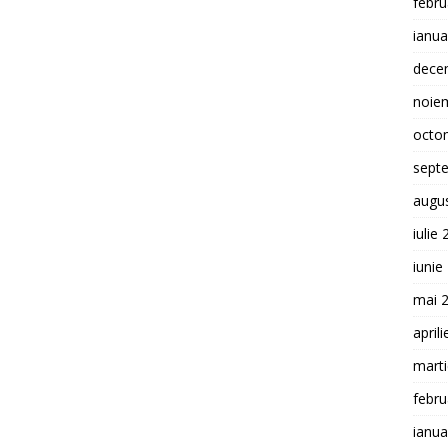
febru
ianua
dece
noie
octo
sept
augu
iulie
iunie
mai 
april
mart
febru
ianua