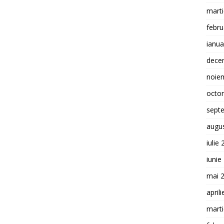
mart
febru
ianua
dece
noie
octo
sept
augu
iulie
iunie
mai 
april
mart