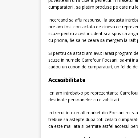
povesteam un incident petrecut in maketul am
cumparatorii, sa platim produse pe care nu le
Incercand sa aflu raspunsul la aceasta intreb
ore am fost contactata de cineva ce reprezen
scuze pentru acest incident si a spus ca anga
cu pricina, fie sa ne ceara sa mergem la raft 
Si pentru ca astazi am avut iarasi program de
scuze in numele Carrefour Focsani, sa-mi ina
cadou un cupon de cumparaturi, un fel de de
Accesibilitate
Ieri am intrebat-o pe reprezentanta Carrefou
destinate persoanelor cu dizabilitati.
In trecut intr-un alt market din Focsani mi s-a
trebuie sa astepte dupa toti ceilalti cumparato
ca este mai lata si permite astfel accesul pers