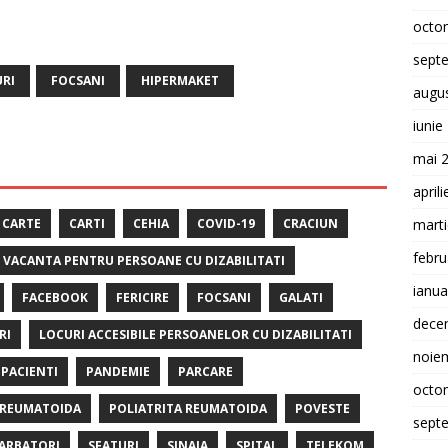
octo
sept
RI
FOCSANI
HIPERMAKET
augu
iunie
mai 
april
CARTE
CARTI
CEHIA
COVID-19
CRACIUN
mart
febru
E VACANTA PENTRU PERSOANE CU DIZABILITATI
ianua
FACEBOOK
FERICIRE
FOCSANI
GALATI
dece
RI
LOCURI ACCESIBILE PERSOANELOR CU DIZABILITATI
noie
PACIENTI
PANDEMIE
PARCARE
octo
 REUMATOIDA
POLIATRITA REUMATOIDA
POVESTE
sept
ARBATORI
SFATURI
SINAIA
SPITAL
TELEKOM