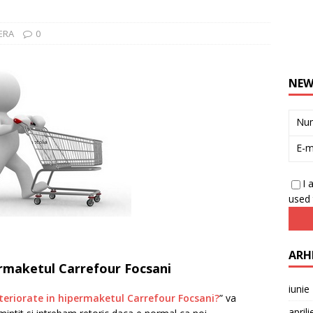
BERA
0
NEW
Nu
E-m
I 
used 
ARH
permaketul Carrefour Focsani
iunie
teriorate in hipermaketul Carrefour Focsani?
” va
april