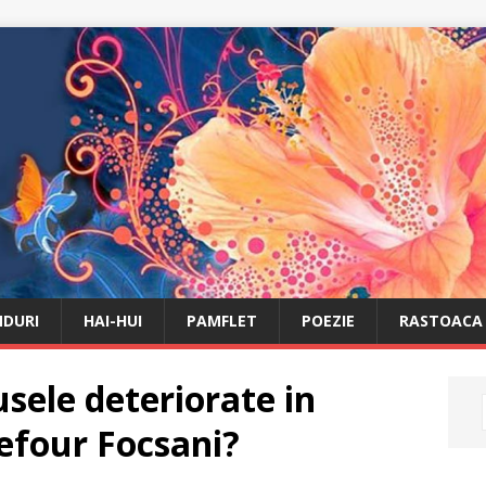
DURI
HAI-HUI
PAMFLET
POEZIE
RASTOACA
sele deteriorate in
efour Focsani?