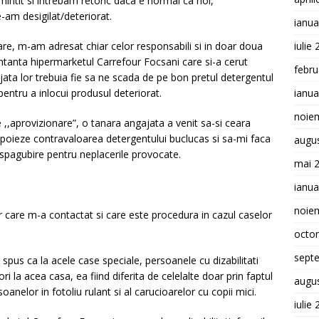
intit si intrebam retoric daca e normal ca noi,
-am desigilat/deteriorat.
ianua
are, m-am adresat chiar celor responsabili si in doar doua
iulie
tanta hipermarketul Carrefour Focsani care si-a cerut
febru
jata lor trebuia fie sa ne scada de pe bon pretul detergentul
pentru a inlocui produsul deteriorat.
ianua
noie
 ,,aprovizionare”, o tanara angajata a venit sa-si ceara
poieze contravaloarea detergentului buclucas si sa-mi faca
augu
spagubire pentru neplacerile provocate.
mai 
ianua
noie
r care m-a contactat si care este procedura in cazul caselor
octo
sept
 spus ca la acele case speciale, persoanele cu dizabilitati
ri la acea casa, ea fiind diferita de celelalte doar prin faptul
augu
oanelor in fotoliu rulant si al carucioarelor cu copii mici.
iulie