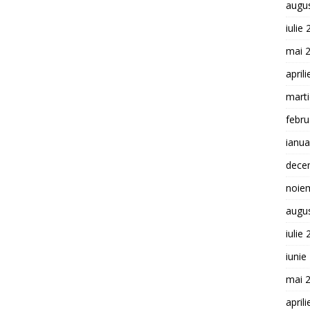
augu
iulie
mai 
april
mart
febru
ianua
dece
noie
augu
iulie
iunie
mai 
april