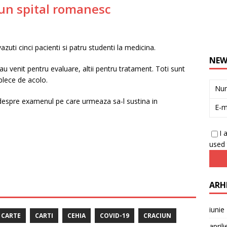
-un spital romanesc
vazuti cinci pacienti si patru studenti la medicina.
NEW
au venit pentru evaluare, altii pentru tratament. Toti sunt
plece de acolo.
Nu
re despre examenul pe care urmeaza sa-l sustina in
E-m
I 
used 
ARH
iunie
CARTE
CARTI
CEHIA
COVID-19
CRACIUN
april