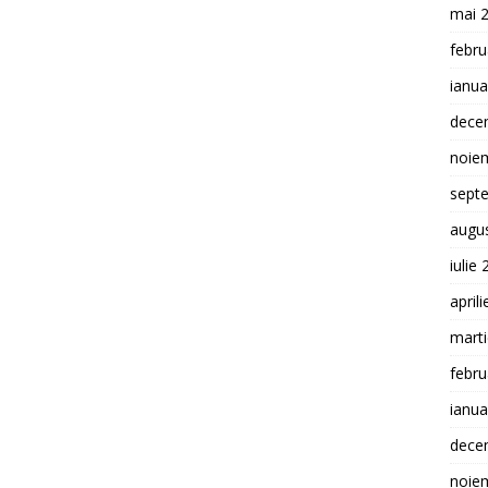
mai 
febru
ianua
dece
noie
sept
augu
iulie
april
mart
febru
ianua
dece
noie