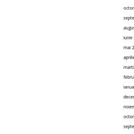
octo
sept
augu
iunie
mai 
april
mart
febru
ianua
dece
noie
octo
sept