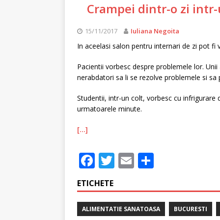
Crampei dintr-o zi intr
15/11/2017
Iuliana Negoita
In aceelasi salon pentru internari de zi pot fi 
Pacientii vorbesc despre problemele lor. Unii 
nerabdatori sa li se rezolve problemele si sa 
Studentii, intr-un colt, vorbesc cu infrigura
urmatoarele minute.
[…]
F
T
E
P
a
w
m
ar
ETICHETE
c
it
ai
ta
e
te
l
je
ALIMENTATIE SANATOASA
BUCURESTI