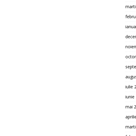
mart
febru
ianua
dece
noie
octo
sept
augu
iulie
iunie
mai 
april
mart