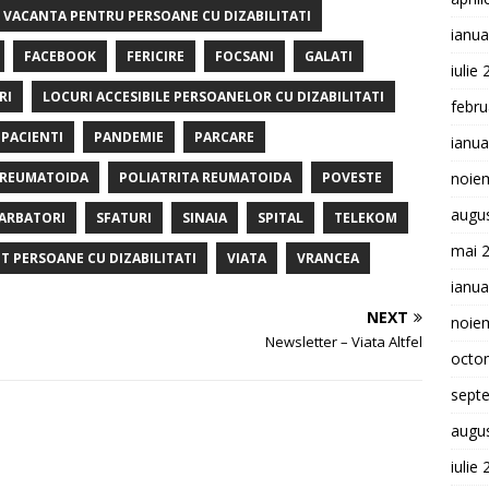
E VACANTA PENTRU PERSOANE CU DIZABILITATI
ianua
FACEBOOK
FERICIRE
FOCSANI
GALATI
iulie
RI
LOCURI ACCESIBILE PERSOANELOR CU DIZABILITATI
febru
PACIENTI
PANDEMIE
PARCARE
ianua
 REUMATOIDA
POLIATRITA REUMATOIDA
POVESTE
noie
augu
ARBATORI
SFATURI
SINAIA
SPITAL
TELEKOM
mai 
T PERSOANE CU DIZABILITATI
VIATA
VRANCEA
ianua
NEXT
noie
Newsletter – Viata Altfel
octo
sept
augu
iulie