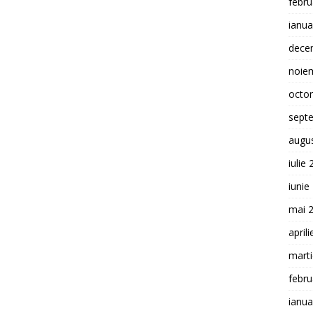
febru
ianua
dece
noie
octo
sept
augu
iulie
iunie
mai 
april
mart
febru
ianua