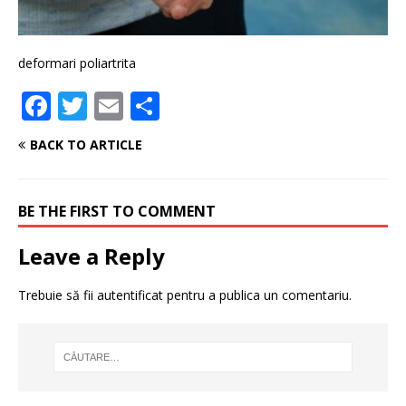
deformari poliartrita
F
T
E
P
a
w
m
ar
BACK TO ARTICLE
c
it
ai
ta
e
te
l
je
BE THE FIRST TO COMMENT
b
r
a
o
z
Leave a Reply
o
ă
Trebuie să fii
autentificat
pentru a publica un comentariu.
k