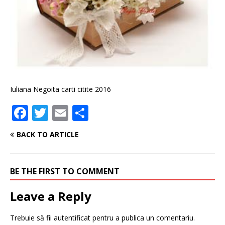
Iuliana Negoita carti citite 2016
F
T
E
P
a
w
m
ar
BACK TO ARTICLE
c
it
ai
ta
e
te
l
je
BE THE FIRST TO COMMENT
b
r
a
o
z
Leave a Reply
o
ă
Trebuie să fii
autentificat
pentru a publica un comentariu.