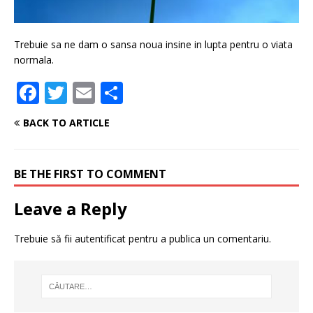
Trebuie sa ne dam o sansa noua insine in lupta pentru o viata
normala.
F
T
E
P
a
w
m
ar
BACK TO ARTICLE
c
it
ai
ta
e
te
l
je
BE THE FIRST TO COMMENT
b
r
a
o
z
Leave a Reply
o
ă
Trebuie să fii
autentificat
pentru a publica un comentariu.
k