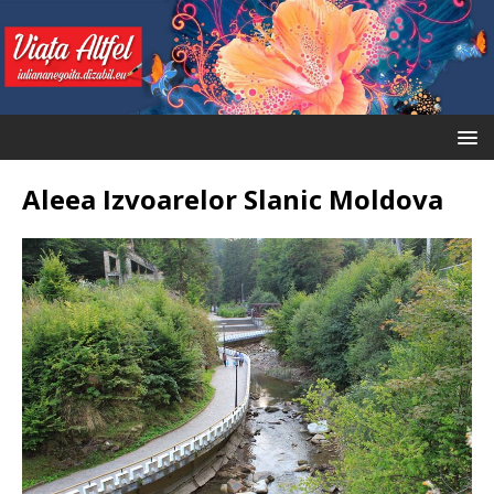
Aleea Izvoarelor Slanic Moldova