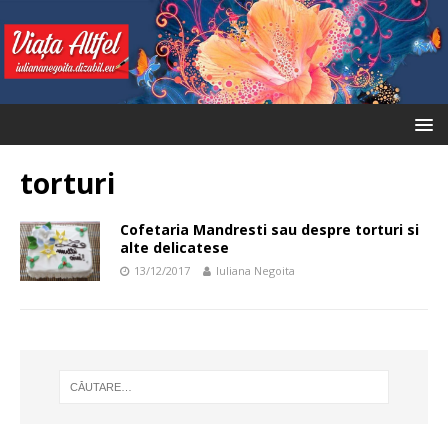
torturi
Cofetaria Mandresti sau despre torturi si
alte delicatese
13/12/2017
Iuliana Negoita