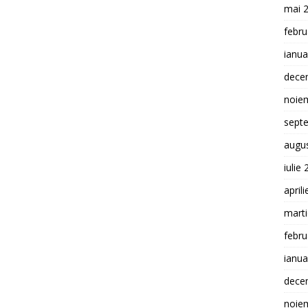
mai 
febru
ianua
dece
noie
sept
augu
iulie
april
mart
febru
ianua
dece
noie