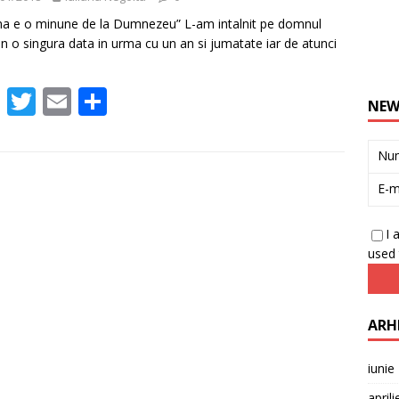
ina e o minune de la Dumnezeu” L-am intalnit pe domnul
n o singura data in urma cu un an si jumatate iar de atunci
F
T
E
P
NEW
ac
w
m
ar
e
itt
ai
ta
Nu
b
er
l
je
E-m
o
az
o
ă
I 
used 
k
ARH
iunie
april