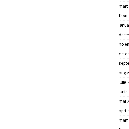
mart
febru
ianua
dece
noie
octo
sept
augu
iulie
iunie
mai 
april
mart