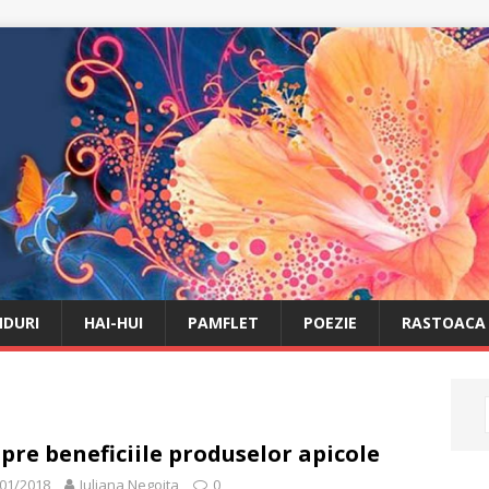
DURI
HAI-HUI
PAMFLET
POEZIE
RASTOACA
pre beneficiile produselor apicole
01/2018
Iuliana Negoita
0