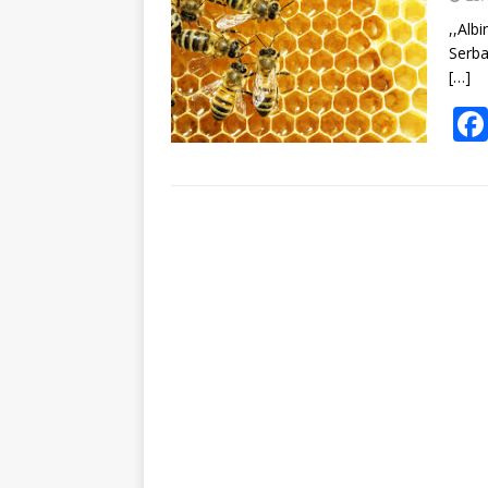
,,Alb
Serba
[…]