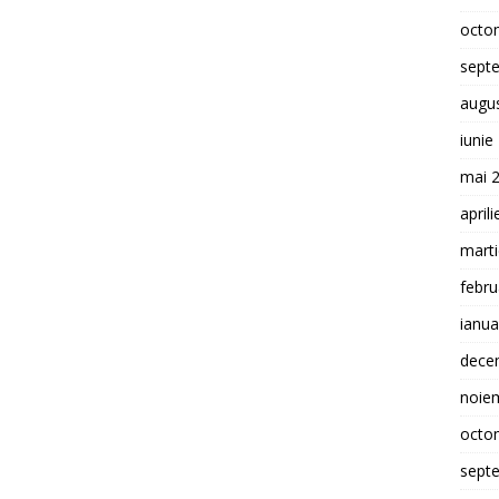
octo
sept
augu
iunie
mai 
april
mart
febru
ianua
dece
noie
octo
sept