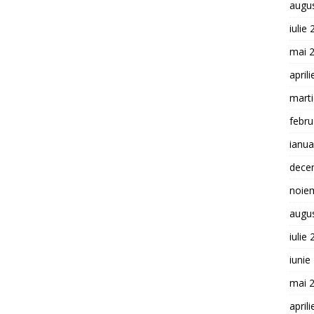
augu
iulie
mai 
april
mart
febru
ianua
dece
noie
augu
iulie
iunie
mai 
april