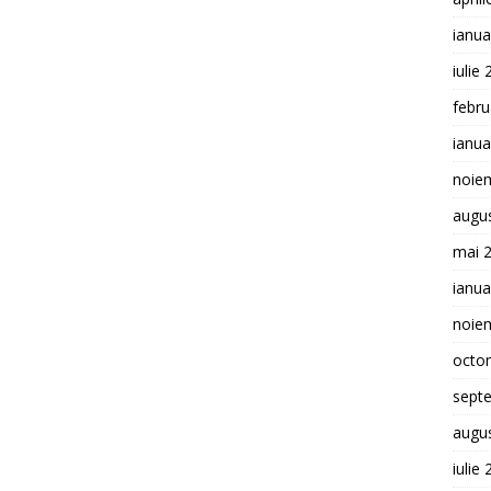
ianua
iulie
febru
ianua
noie
augu
mai 
ianua
noie
octo
sept
augu
iulie