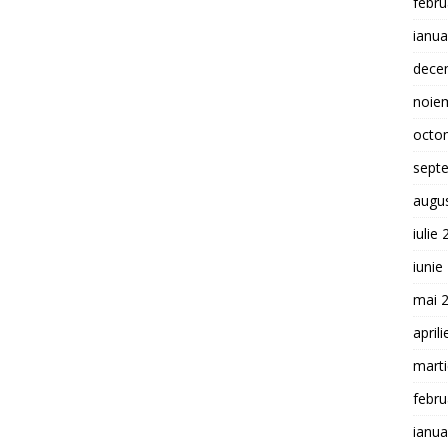
febru
ianua
dece
noie
octo
sept
augu
iulie
iunie
mai 
april
mart
febru
ianua