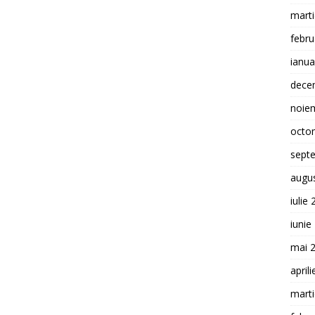
mart
febru
ianua
dece
noie
octo
sept
augu
iulie
iunie
mai 
april
mart