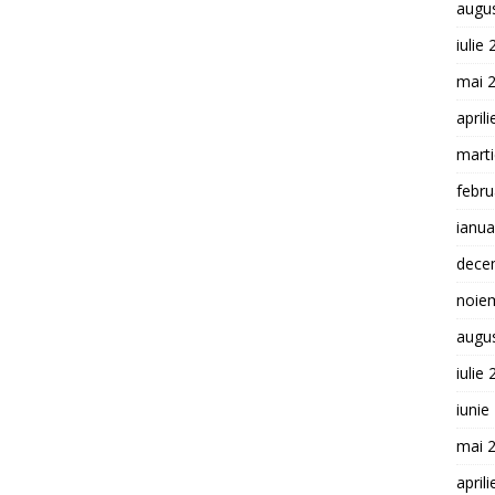
augu
iulie
mai 
april
mart
febru
ianua
dece
noie
augu
iulie
iunie
mai 
april