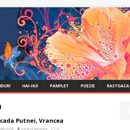
DURI
HAI-HUI
PAMFLET
POEZIE
RASTOACA
a
cada Putnei, Vrancea
08/2018
Iuliana Negoita
0