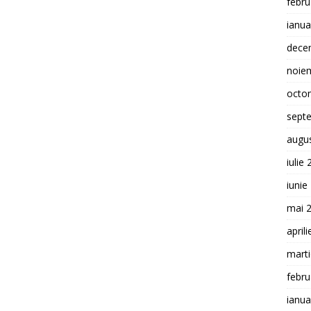
febru
ianua
dece
noie
octo
sept
augu
iulie
iunie
mai 
april
mart
febru
ianua