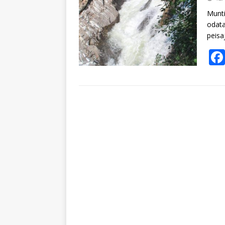
Munti
odata
peisa