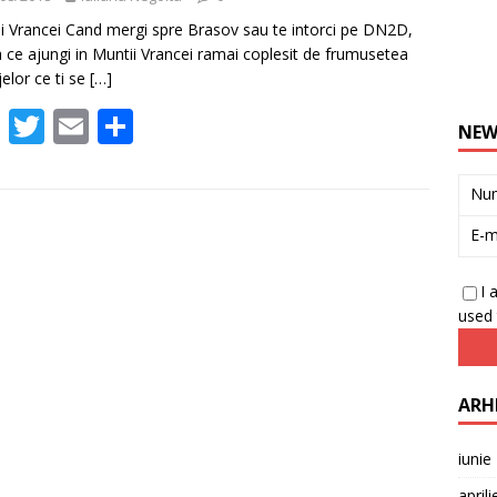
i Vrancei Cand mergi spre Brasov sau te intorci pe DN2D,
 ce ajungi in Muntii Vrancei ramai coplesit de frumusetea
jelor ce ti se
[…]
F
T
E
P
NEW
ac
w
m
ar
e
itt
ai
ta
Nu
b
er
l
je
E-m
o
az
o
ă
I 
used 
k
ARH
iunie
april