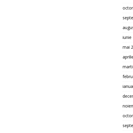
octo
sept
augu
iunie
mai 
april
mart
febru
ianua
dece
noie
octo
sept