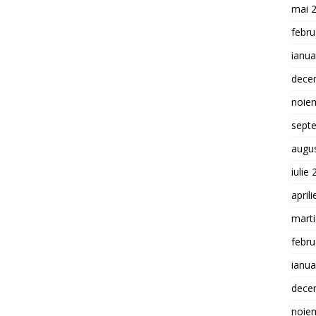
mai 
febru
ianua
dece
noie
sept
augu
iulie
april
mart
febru
ianua
dece
noie