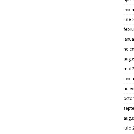
ianua
iulie
febru
ianua
noie
augu
mai 
ianua
noie
octo
sept
augu
iulie