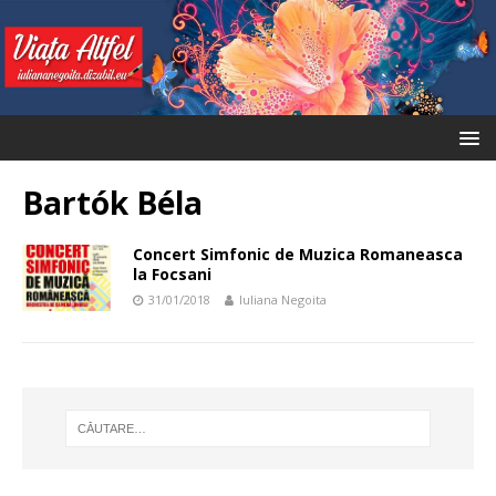
Bartók Béla
Concert Simfonic de Muzica Romaneasca
la Focsani
31/01/2018
Iuliana Negoita