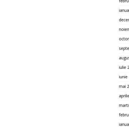
febru
ianua
dece
noie
octo
sept
augu
iulie
iunie
mai 
april
mart
febru
ianua