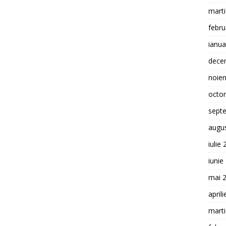
mart
febru
ianua
dece
noie
octo
sept
augu
iulie
iunie
mai 
april
mart