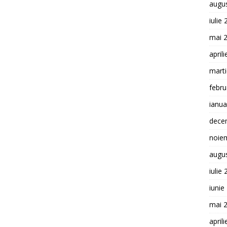
augu
iulie
mai 
april
mart
febru
ianua
dece
noie
augu
iulie
iunie
mai 
april