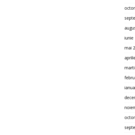
octo
sept
augu
iunie
mai 
april
mart
febru
ianua
dece
noie
octo
sept