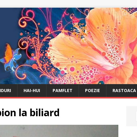
DURI
HAI-HUI
PAMFLET
POEZIE
RASTOACA
on la biliard