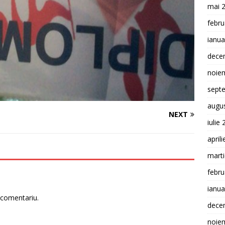
mai 
febru
ianua
dece
noie
sept
augu
NEXT
iulie
april
mart
febru
ianua
 comentariu.
dece
noie