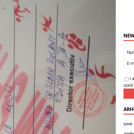
NEW
Nu
E-m
I 
used 
ARH
iunie
april