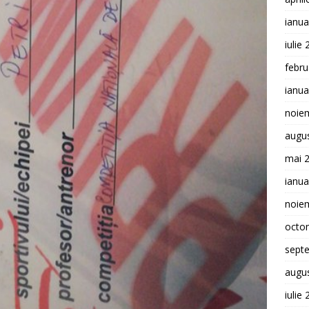
ianua
iulie
febru
ianua
noie
augu
mai 
ianua
noie
octo
sept
augu
iulie