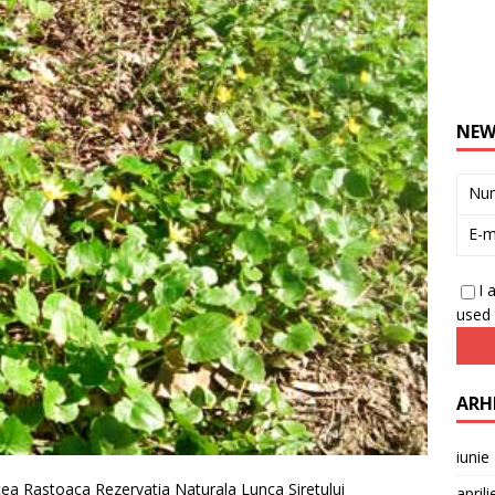
NEW
Nu
E-m
I 
used 
ARH
iunie
tea Rastoaca Rezervatia Naturala Lunca Siretului
april