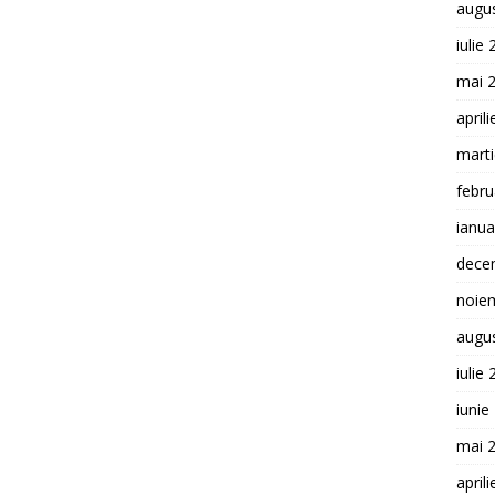
augu
iulie
mai 
april
mart
febru
ianua
dece
noie
augu
iulie
iunie
mai 
april