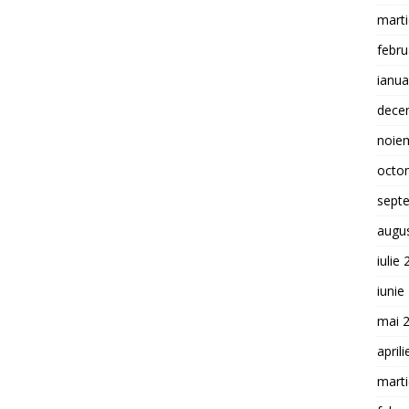
mart
febru
ianua
dece
noie
octo
sept
augu
iulie
iunie
mai 
april
mart