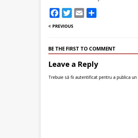
F
T
E
P
a
w
m
ar
PREVIOUS
c
it
ai
ta
e
te
l
je
BE THE FIRST TO COMMENT
b
r
a
o
z
Leave a Reply
o
ă
Trebuie să fii
autentificat
pentru a publica un
k