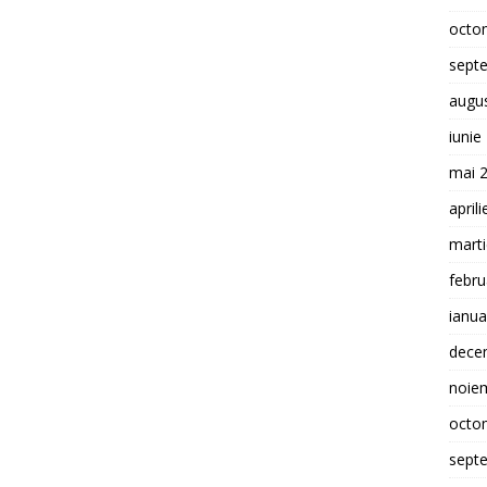
octo
sept
augu
iunie
mai 
april
mart
febru
ianua
dece
noie
octo
sept