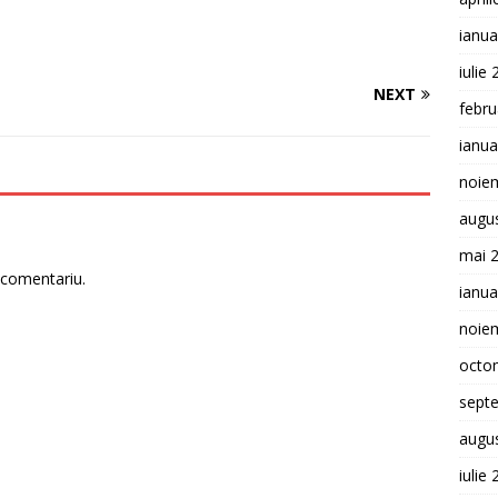
ianua
iulie
NEXT
febru
ianua
noie
augu
mai 
 comentariu.
ianua
noie
octo
sept
augu
iulie