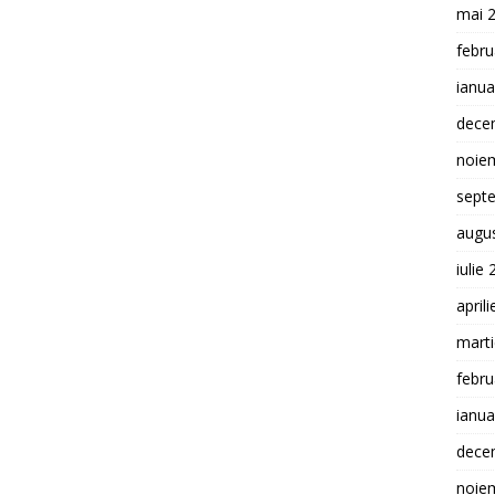
mai 
febru
ianua
dece
noie
sept
augu
iulie
april
mart
febru
ianua
dece
noie