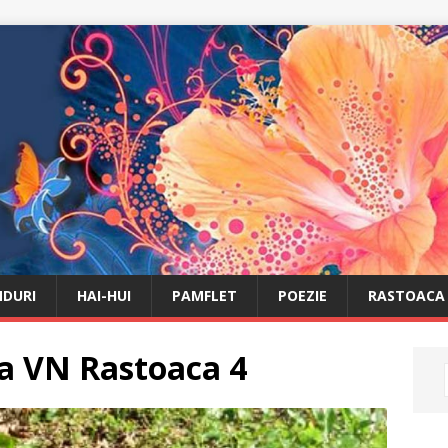
DURI
HAI-HUI
PAMFLET
POEZIE
RASTOACA
a VN Rastoaca 4