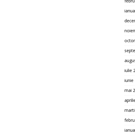
febru
ianua
dece
noie
octo
sept
augu
iulie
iunie
mai 
april
mart
febru
ianua