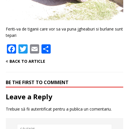
Feriti-va de tiganii care vor sa va puna jgheaburi si burlane sunt
tepari
F
T
E
P
a
w
m
ar
BACK TO ARTICLE
c
it
ai
ta
e
te
l
je
BE THE FIRST TO COMMENT
b
r
a
o
z
Leave a Reply
o
ă
Trebuie să fii
autentificat
pentru a publica un comentariu.
k