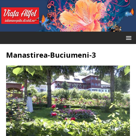
Manastirea-Buciumeni-3