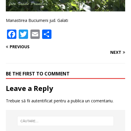
Manastirea Buciumeni jud. Galati
F
T
E
P
a
w
m
ar
PREVIOUS
c
it
ai
ta
NEXT
e
te
l
je
b
r
a
BE THE FIRST TO COMMENT
o
z
Leave a Reply
o
ă
k
Trebuie să fii
autentificat
pentru a publica un comentariu.