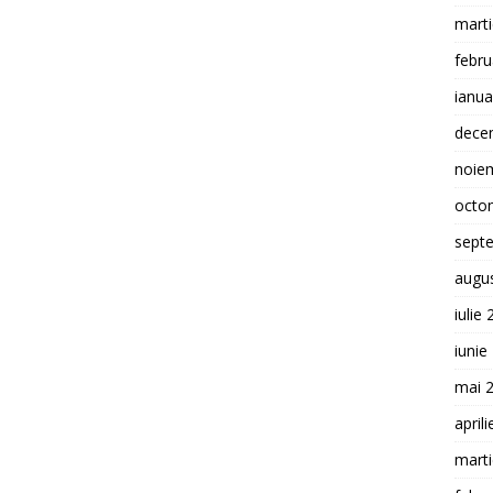
mart
febru
ianua
dece
noie
octo
sept
augu
iulie
iunie
mai 
april
mart