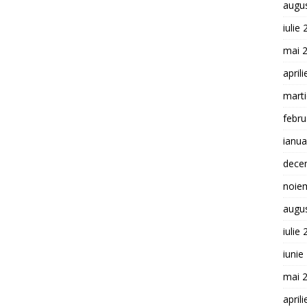
augu
iulie
mai 
april
mart
febru
ianua
dece
noie
augu
iulie
iunie
mai 
april