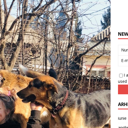
NEW
Nu
E-m
I 
used 
ARH
iunie
april