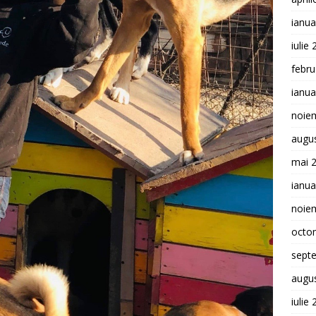
ianua
iulie
febru
ianua
noie
augu
mai 
ianua
noie
octo
sept
augu
iulie