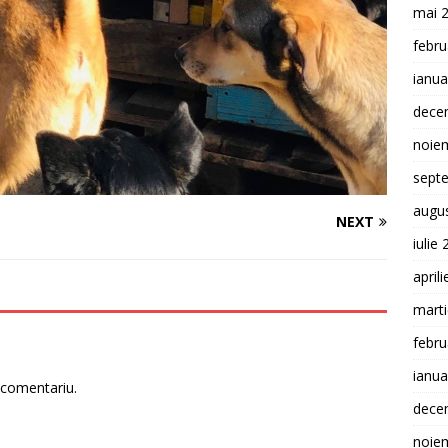
mai 
febru
ianua
dece
noie
sept
augu
NEXT
iulie
april
mart
febru
ianua
 comentariu.
dece
noie