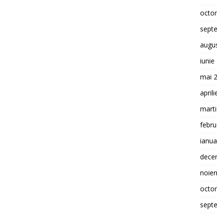
octo
sept
augu
iunie
mai 
april
mart
febru
ianua
dece
noie
octo
sept