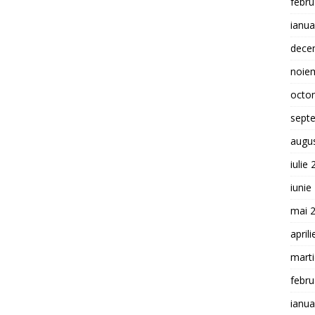
febru
ianua
dece
noie
octo
sept
augu
iulie
iunie
mai 
april
mart
febru
ianua