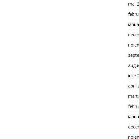
mai 
febru
ianua
dece
noie
sept
augu
iulie
april
mart
febru
ianua
dece
noie