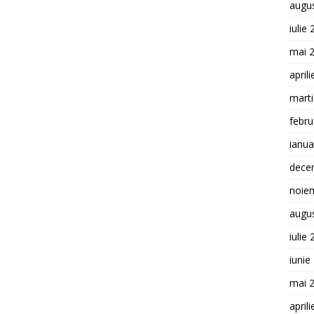
augu
iulie
mai 
april
mart
febru
ianua
dece
noie
augu
iulie
iunie
mai 
april