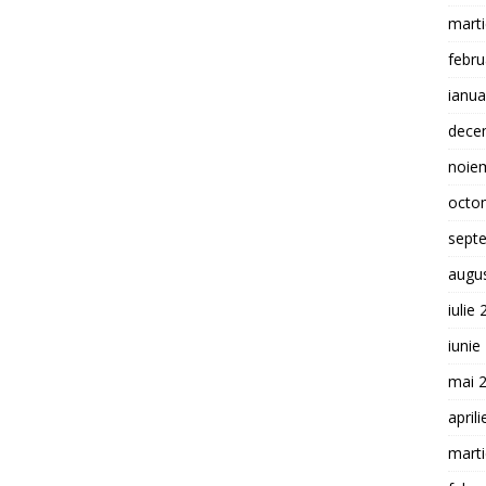
mart
febru
ianua
dece
noie
octo
sept
augu
iulie
iunie
mai 
april
mart