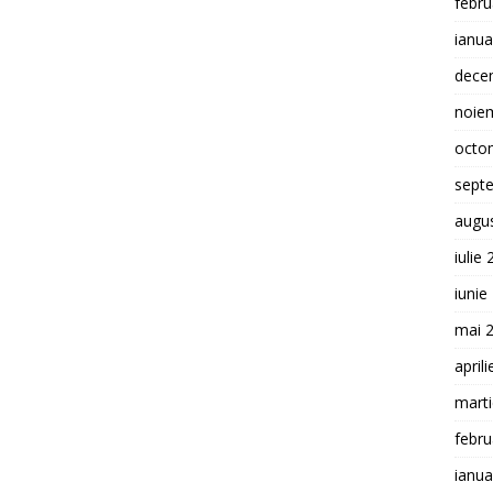
febru
ianua
dece
noie
octo
sept
augu
iulie
iunie
mai 
april
mart
febru
ianua