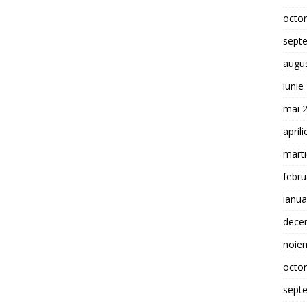
octo
sept
augu
iunie
mai 
april
mart
febru
ianua
dece
noie
octo
sept