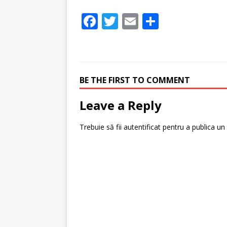
F
T
E
P
a
w
m
ar
c
it
ai
ta
e
te
l
je
BE THE FIRST TO COMMENT
b
r
a
o
z
Leave a Reply
o
ă
Trebuie să fii
autentificat
pentru a publica un
k