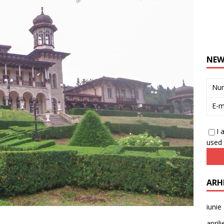
NEW
Nu
E-m
I 
used 
ARH
iunie
april