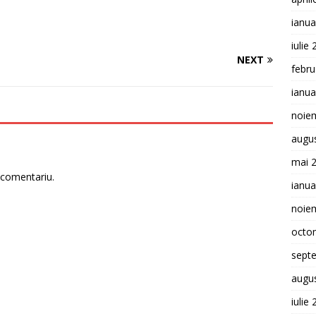
ianua
iulie
NEXT
febru
ianua
noie
augu
mai 
 comentariu.
ianua
noie
octo
sept
augu
iulie