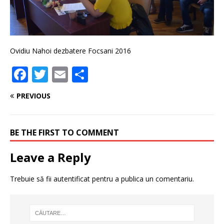
Ovidiu Nahoi dezbatere Focsani 2016
F
T
E
P
a
w
m
ar
PREVIOUS
c
it
ai
ta
e
te
l
je
BE THE FIRST TO COMMENT
b
r
a
o
z
Leave a Reply
o
ă
Trebuie să fii
autentificat
pentru a publica un comentariu.
k