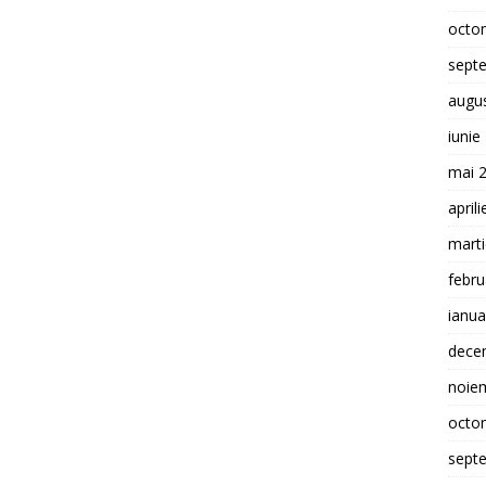
octo
sept
augu
iunie
mai 
april
mart
febru
ianua
dece
noie
octo
sept