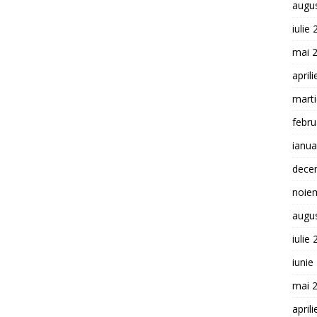
augu
iulie
mai 
april
mart
febru
ianua
dece
noie
augu
iulie
iunie
mai 
april