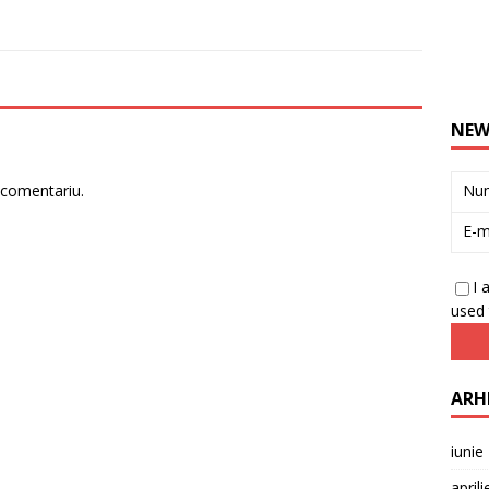
NEW
 comentariu.
Nu
E-m
I 
used 
ARH
iunie
april