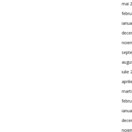
mai 
febru
ianua
dece
noie
sept
augu
iulie
april
mart
febru
ianua
dece
noie