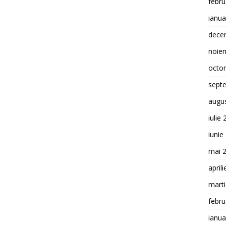
febru
ianua
dece
noie
octo
sept
augu
iulie
iunie
mai 
april
mart
febru
ianua