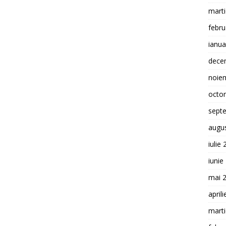
mart
febru
ianua
dece
noie
octo
sept
augu
iulie
iunie
mai 
april
mart