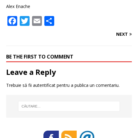
Alex Enache
F
T
E
P
a
w
m
ar
NEXT
c
it
ai
ta
e
te
l
je
BE THE FIRST TO COMMENT
b
r
a
o
z
Leave a Reply
o
ă
Trebuie să fii
autentificat
pentru a publica un comentariu.
k