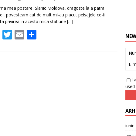
tima mea postare, Slanic Moldova, dragoste la a patra
e , povesteam cat de mult mi-au placut peisajele ce-ti
ta privirea in acesta mica statiune
[…]
F
T
E
P
NEW
ac
w
m
ar
e
itt
ai
ta
Nu
b
er
l
je
E-m
o
az
o
ă
I 
used 
k
ARH
iunie
april