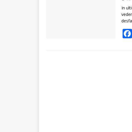
In ul
veder
desfa