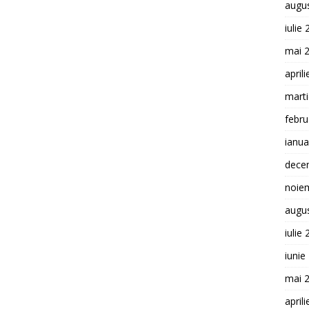
augu
iulie
mai 
april
mart
febru
ianua
dece
noie
augu
iulie
iunie
mai 
april