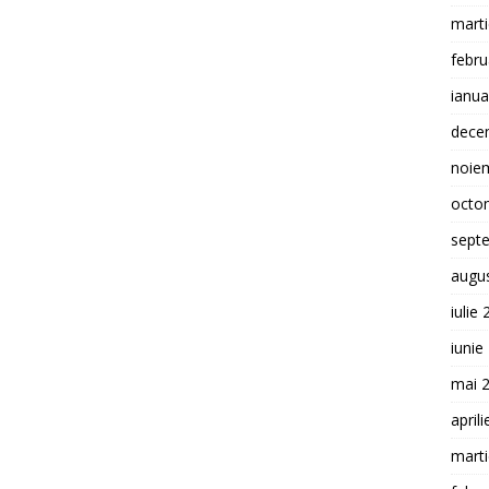
mart
febru
ianua
dece
noie
octo
sept
augu
iulie
iunie
mai 
april
mart