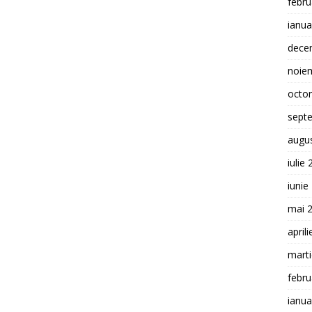
febru
ianua
dece
noie
octo
sept
augu
iulie
iunie
mai 
april
mart
febru
ianua