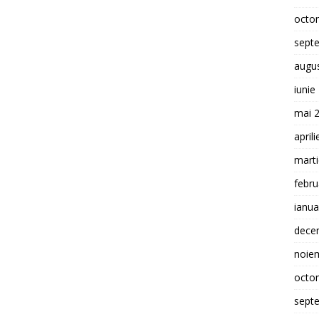
octo
sept
augu
iunie
mai 
april
mart
febru
ianua
dece
noie
octo
sept