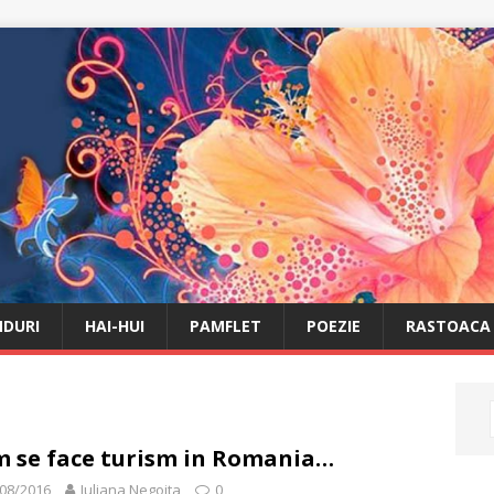
DURI
HAI-HUI
PAMFLET
POEZIE
RASTOACA
 se face turism in Romania…
08/2016
Iuliana Negoita
0