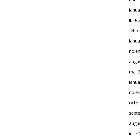
ianua
iulie
febru
ianua
noie
augu
mai 
ianua
noie
octo
sept
augu
iulie