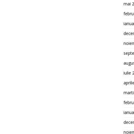
mai 
febru
ianua
dece
noie
sept
augu
iulie
april
mart
febru
ianua
dece
noie