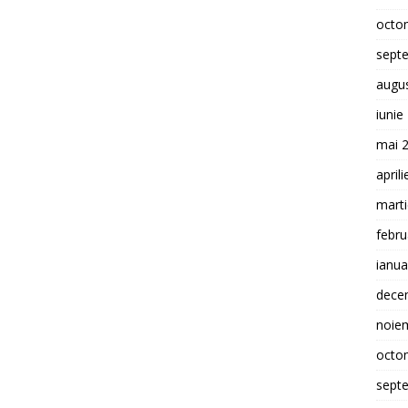
octo
sept
augu
iunie
mai 
april
mart
febru
ianua
dece
noie
octo
sept