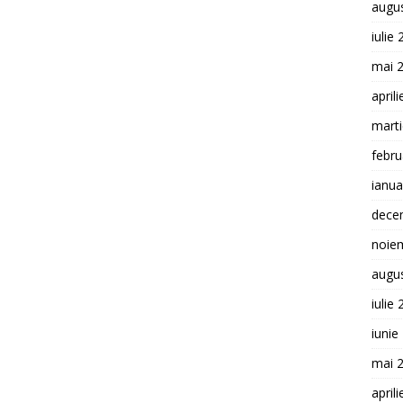
augu
iulie
mai 
april
mart
febru
ianua
dece
noie
augu
iulie
iunie
mai 
april