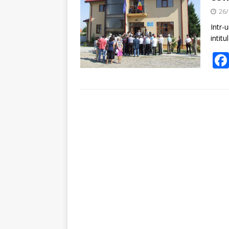
26/
Intr-
intit