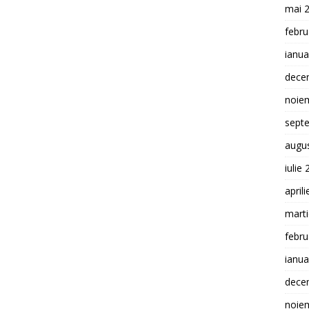
mai 
febru
ianua
dece
noie
sept
augu
iulie
april
mart
febru
ianua
dece
noie