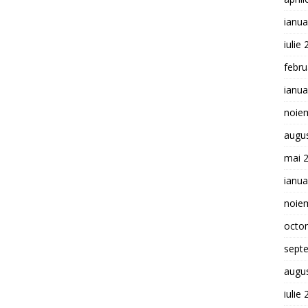
ianua
iulie
febru
ianua
noie
augu
mai 
ianua
noie
octo
sept
augu
iulie