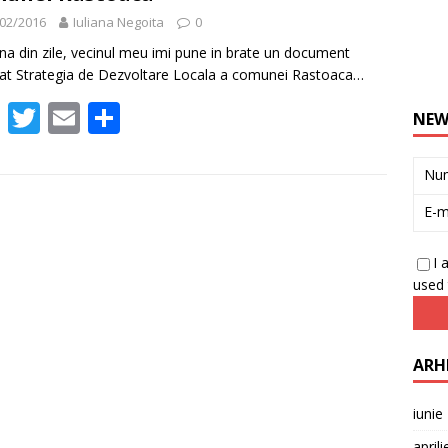
02/2016
Iuliana Negoita
0
una din zile, vecinul meu imi pune in brate un document
ulat Strategia de Dezvoltare Locala a comunei Rastoaca…
F
T
E
P
NEW
ac
w
m
ar
e
itt
ai
ta
Nu
b
er
l
je
E-m
o
az
I 
o
ă
used 
k
ARH
iunie
april