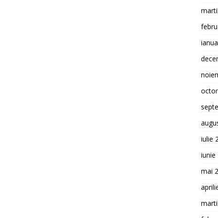
mart
febru
ianua
dece
noie
octo
sept
augu
iulie
iunie
mai 
april
mart