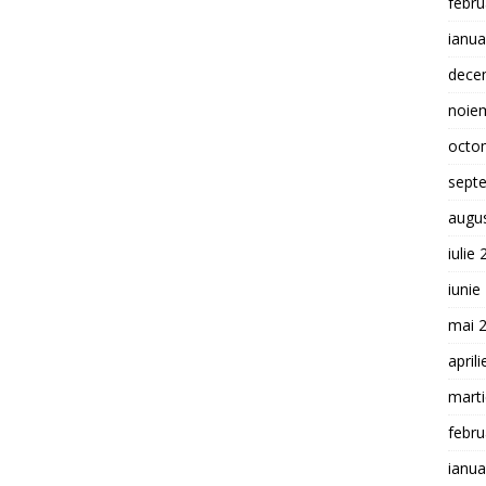
febru
ianua
dece
noie
octo
sept
augu
iulie
iunie
mai 
april
mart
febru
ianua