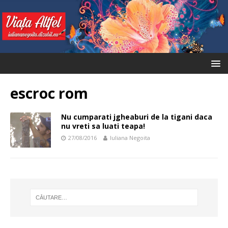
escroc rom
Nu cumparati jgheaburi de la tigani daca
nu vreti sa luati teapa!
27/08/2016
Iuliana Negoita