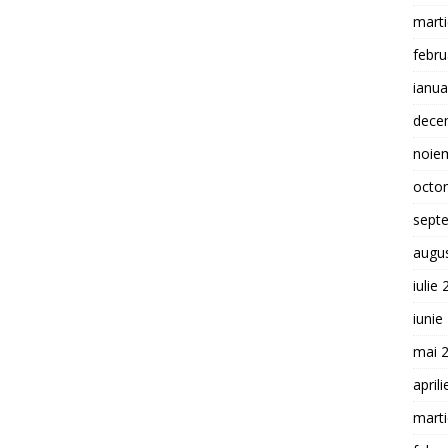
mart
febru
ianua
dece
noie
octo
sept
augu
iulie
iunie
mai 
april
mart