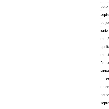
octo
sept
augu
iunie
mai 
april
mart
febru
ianua
dece
noie
octo
sept