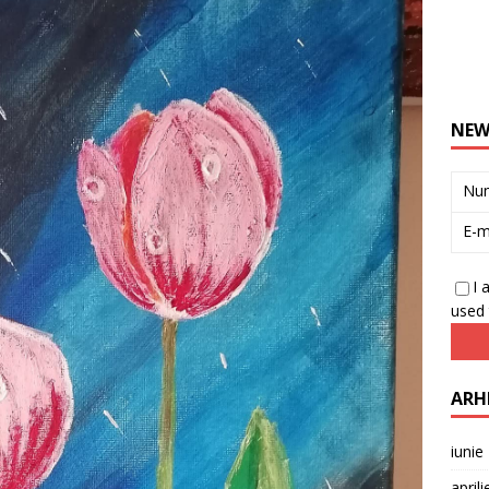
NEW
Nu
E-m
I 
used 
ARH
iunie
april