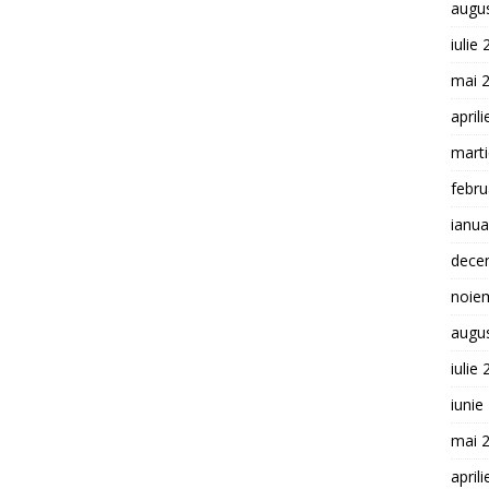
augu
iulie
mai 
april
mart
febru
ianua
dece
noie
augu
iulie
iunie
mai 
april