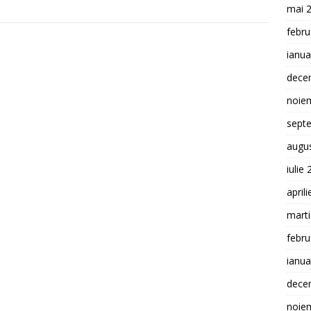
mai 
febru
ianua
dece
noie
sept
augu
iulie
april
mart
febru
ianua
dece
noie