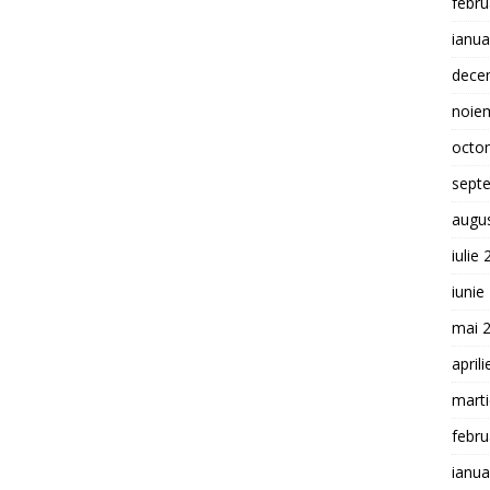
febru
ianua
dece
noie
octo
sept
augu
iulie
iunie
mai 
april
mart
febru
ianua