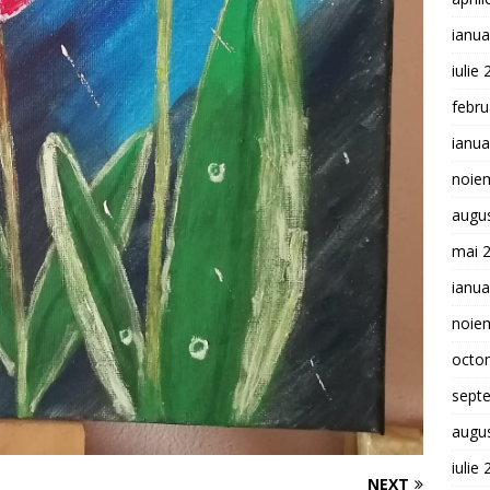
ianua
iulie
febru
ianua
noie
augu
mai 
ianua
noie
octo
sept
augu
iulie
NEXT