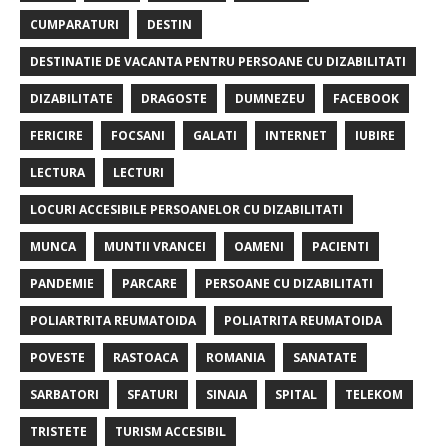
k
CUMPARATURI
DESTIN
DESTINATIE DE VACANTA PENTRU PERSOANE CU DIZABILITATI
DIZABILITATE
DRAGOSTE
DUMNEZEU
FACEBOOK
FERICIRE
FOCSANI
GALATI
INTERNET
IUBIRE
LECTURA
LECTURI
LOCURI ACCESIBILE PERSOANELOR CU DIZABILITATI
MUNCA
MUNTII VRANCEI
OAMENI
PACIENTI
PANDEMIE
PARCARE
PERSOANE CU DIZABILITATI
POLIARTRITA REUMATOIDA
POLIATRITA REUMATOIDA
POVESTE
RASTOACA
ROMANIA
SANATATE
SARBATORI
SFATURI
SINAIA
SPITAL
TELEKOM
TRISTETE
TURISM ACCESIBIL