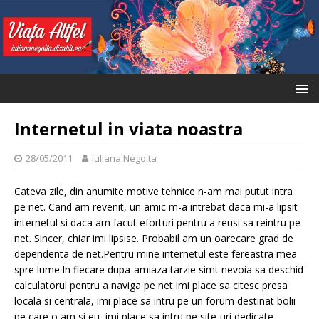
Internetul in viata noastra
28/05/2011
Iuliana Negoita
Cateva zile, din anumite motive tehnice n-am mai putut intra
pe net. Cand am revenit, un amic m-a intrebat daca mi-a lipsit
internetul si daca am facut eforturi pentru a reusi sa reintru pe
net. Sincer, chiar imi lipsise. Probabil am un oarecare grad de
dependenta de net.Pentru mine internetul este fereastra mea
spre lume.In fiecare dupa-amiaza tarzie simt nevoia sa deschid
calculatorul pentru a naviga pe net.Imi place sa citesc presa
locala si centrala, imi place sa intru pe un forum destinat bolii
pe care o am si eu, imi place sa intru pe site-uri dedicate