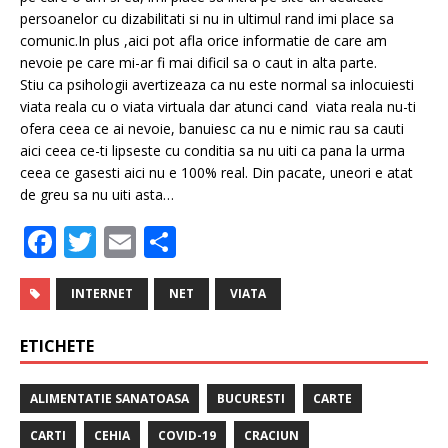
persoanelor cu dizabilitati si nu in ultimul rand imi place sa
comunic.In plus ,aici pot afla orice informatie de care am
nevoie pe care mi-ar fi mai dificil sa o caut in alta parte.
Stiu ca psihologii avertizeaza ca nu este normal sa inlocuiesti
viata reala cu o viata virtuala dar atunci cand viata reala nu-ti
ofera ceea ce ai nevoie, banuiesc ca nu e nimic rau sa cauti
aici ceea ce-ti lipseste cu conditia sa nu uiti ca pana la urma
ceea ce gasesti aici nu e 100% real. Din pacate, uneori e atat
de greu sa nu uiti asta…
F
T
E
P
a
w
m
ar
c
it
ai
ta
INTERNET
NET
VIATA
e
te
l
je
ETICHETE
b
r
a
o
z
ALIMENTATIE SANATOASA
BUCURESTI
CARTE
o
ă
CARTI
CEHIA
COVID-19
CRACIUN