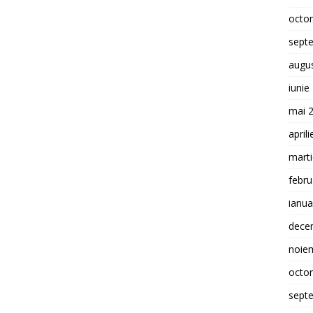
octo
sept
augu
iunie
mai 
april
mart
febru
ianua
dece
noie
octo
sept