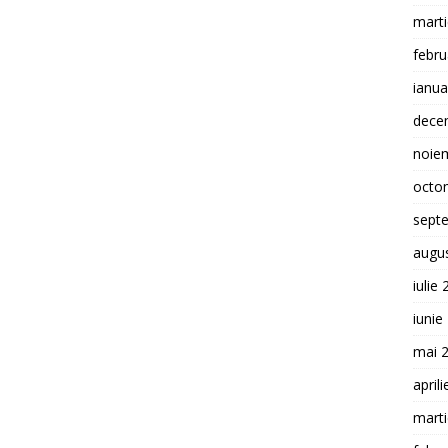
mart
febru
ianua
dece
noie
octo
sept
augu
iulie
iunie
mai 
april
mart