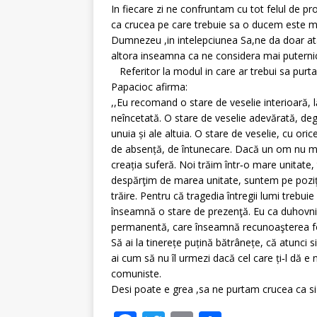
In fiecare zi ne confruntam cu tot felul de p
ca crucea pe care trebuie sa o ducem este mul
Dumnezeu ,in intelepciunea Sa,ne da doar a
altora inseamna ca ne considera mai puternici
Referitor la modul in care ar trebui sa purta
Papacioc afirma:
,,Eu recomand o stare de veselie interioară, 
neîncetată. O stare de veselie adevărată, dega
unuia şi ale altuia. O stare de veselie, cu oric
de absenţă, de întunecare. Dacă un om nu moa
creaţia suferă.
Noi trăim într‑o mare unitate,
despărţim de marea unitate, suntem pe poziţ
trăire. Pentru că tragedia întregii lumi trebui
înseamnă o stare de prezenţă. Eu ca duhovn
permanentă, care înseamnă recunoaşterea for
Să ai la tinereţe puţină bătrâneţe, că atunci 
ai cum să nu îl urmezi dacă cel care ţi‑l dă e
comuniste.
Desi poate e grea ,sa ne purtam crucea ca si