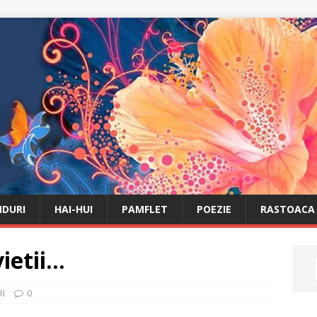
DURI
HAI-HUI
PAMFLET
POEZIE
RASTOACA
vietii…
I
0