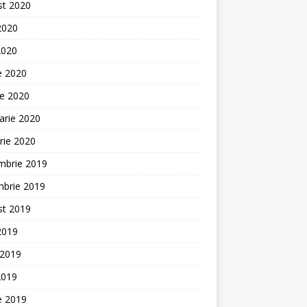
st 2020
 2020
2020
ie 2020
ie 2020
arie 2020
rie 2020
mbrie 2019
mbrie 2019
st 2019
 2019
 2019
2019
ie 2019