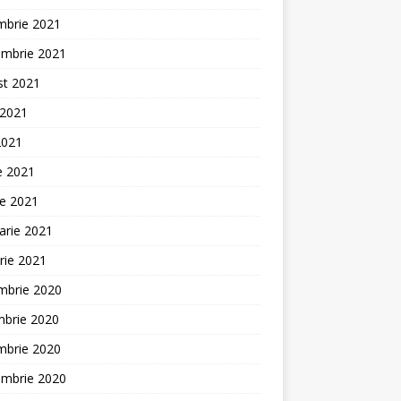
mbrie 2021
embrie 2021
st 2021
 2021
2021
ie 2021
ie 2021
arie 2021
rie 2021
mbrie 2020
mbrie 2020
mbrie 2020
embrie 2020