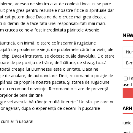
robleme, adesea ne simtim atat de coplesiti incat ni se pare
t prea grea pentru resursele noastre fizice si spirituale dar
tat cat putem duce.Daca ne da o cruce mai grea decat a
 si demni de a face fata unei responsabilitati mai mari.
m crucea ce ne-a fost incredintata părintele Arsenie
NEW
lăuntrică, din inimă, o stare ce înseamnă rugăciune
jată de problemele vieţii, de problemele cărărilor vieţii, ale
Nu
e chip. Dacă‑i întristare, se clocesc ouăle diavolului. E o stare
re de pe poziţia de trăire, de înălţare, de steag, toată
E-m
 toată creaţia lui Dumnezeu este o unitate. Daca ne
ie de anulare, de autoanulare. Deci, recomand o poziţie de
I 
e plânsă ca propriile noastre păcate. Şi starea de rugăciune
used 
ic nu recomand nevoinţe. Recomand o stare de prezenţă
ţelor de bine din tine.
sigur vei avea la bătrâneţe multă tinereţe.” Un sfat pe care nu
ARH
 nonagenar, după o experienţă de decenii în puşcăriile
 cum ar fi usoara!
iunie
april