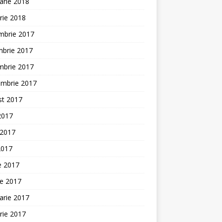
arie 2018
rie 2018
mbrie 2017
mbrie 2017
mbrie 2017
embrie 2017
st 2017
 2017
 2017
2017
ie 2017
ie 2017
arie 2017
rie 2017