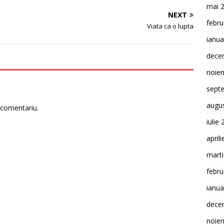
mai 
NEXT
febru
Viata ca o lupta
ianua
dece
noie
sept
augu
 comentariu.
iulie
april
mart
febru
ianua
dece
noie