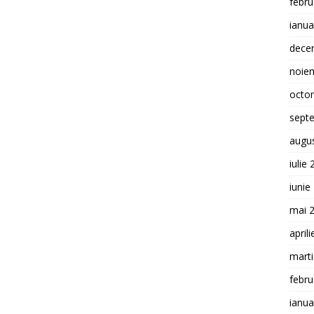
febru
ianua
dece
noie
octo
sept
augu
iulie
iunie
mai 
april
mart
febru
ianua