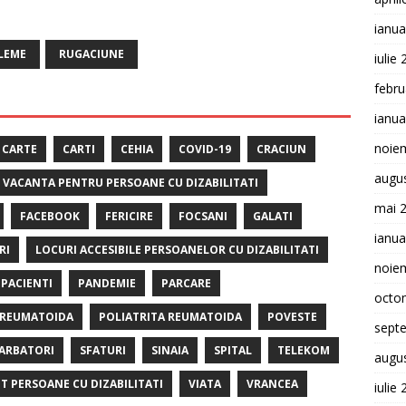
ianua
LEME
RUGACIUNE
iulie
febru
ianua
noie
CARTE
CARTI
CEHIA
COVID-19
CRACIUN
augu
E VACANTA PENTRU PERSOANE CU DIZABILITATI
mai 
FACEBOOK
FERICIRE
FOCSANI
GALATI
ianua
RI
LOCURI ACCESIBILE PERSOANELOR CU DIZABILITATI
noie
PACIENTI
PANDEMIE
PARCARE
octo
 REUMATOIDA
POLIATRITA REUMATOIDA
POVESTE
sept
ARBATORI
SFATURI
SINAIA
SPITAL
TELEKOM
augu
T PERSOANE CU DIZABILITATI
VIATA
VRANCEA
iulie