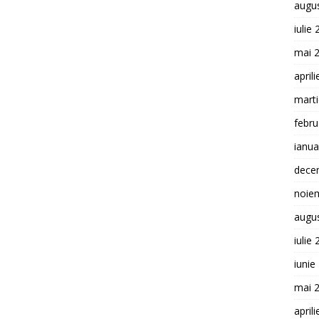
augu
iulie
mai 
april
mart
febru
ianua
dece
noie
augu
iulie
iunie
mai 
april